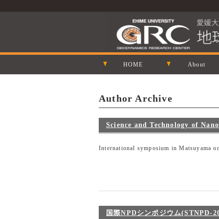
HOME
About
Author Archive
Science and Technology of Nano
International symposium in Matsuyama o
国際NPDシンポジウム(STNPD-2