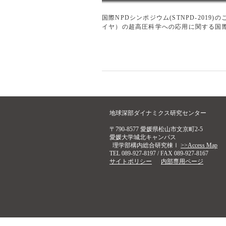
国際NPDシンポジウム(STNPD-20
イヤ）の超高圧科学への応用に関する国際シン
地球深部ダイナミクス研究センター
〒790-8577 愛媛県松山市文京町2-5
愛媛大学城北キャンパス
理学部構内総合研究棟Ⅰ
>>Access Map
TEL 089-927-8197 / FAX 089-927-8167
サイトポリシー
内部専用ページ