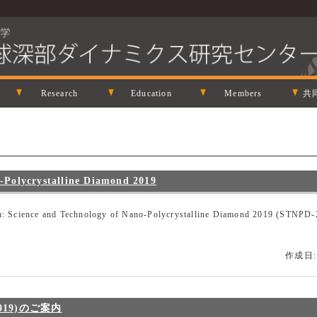
Research
Education
Members
共
-Polycrystalline Diamond 2019
n: Science and Technology of Nano-Polycrystalline Diamond 2019 (STNPD
作成日:
019)のご案内