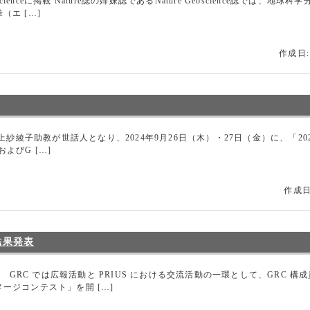
cienceに掲載 Nature誌の姉妹誌であるNature Geoscience誌では
エ […]
作成日:
C井上紗綾子助教が世話人となり、2024年9月26日（木）・27日（金）に、「2024
よびG […]
作成日:
結果発表
 GRC では広報活動と PRIUS における交流活動の一環として、GRC 構成
ージコンテスト」を開 […]