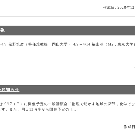
作成日: 2020年1
情報
/7 舘野繁彦（特任准教授，岡山大学） 4/9～4/14 福山鴻（M2，東京大学） 4/22～
のお知らせ
らせ 9/17（日）に開催予定の一般講演会「物理で明かす地球の深部，化学
。また、同日13時半から開催予定の […]
作成日: