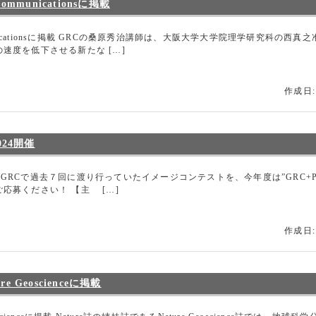
mmunicationsに掲載
municationsに掲載 GRCの桑原秀治講師は、大阪大学大学院理学研究科の
速度を低下させる新たな […]
作成日:
024開催
開催 GRCで過去７回に渡り行っていたイメージコンテストを、今年度は”GRC+P
応募ください！ 【主 […]
作成日:
Geoscienceに掲載