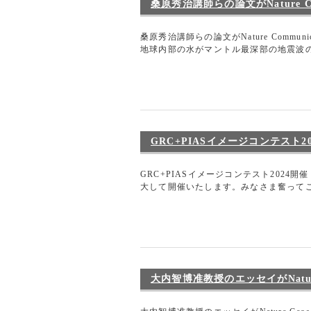
桑原秀治講師らの論文がNature Co
桑原秀治講師らの論文がNature Com
地球内部の水がマントル最深部の地震波の
GRC+PIASイメージコンテスト2
GRC+PIASイメージコンテスト2024
大して開催いたします。みなさま奮ってご
大内智博准教授のエッセイがNature 