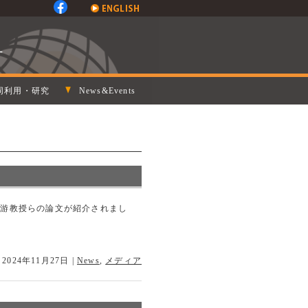
同利用・研究
News&Events
と、西原游教授らの論文が紹介されまし
 2024年11月27日
|
News
,
メディア