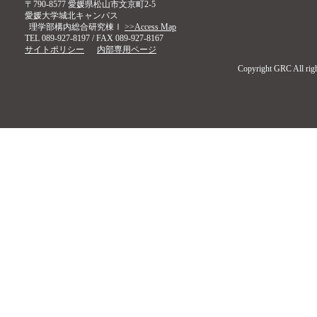
〒790-8577 愛媛県松山市文京町2-5
愛媛大学城北キャンパス
理学部構内総合研究棟Ⅰ
>>Access Map
TEL 089-927-8197 / FAX 089-927-8167
サイトポリシー
内部専用ページ
Copyright GRC All righ