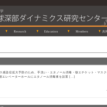
Research
Education
Members
共
ルス感染症拡大予防のため、手洗い・エタノール消毒・咳エチケット・マス
階エレベーターホールにエタノール消毒液を設置 […]