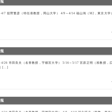
情報
/7 舘野繁彦（特任准教授，岡山大学） 4/9～4/14 福山鴻（M2，東京大学） 4/22～
情報
～4/26 市田良夫（名誉教授，宇都宮大学） 5/16～5/17 宮原正明（准教授，広島
 […]
情報