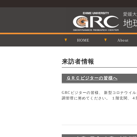
HOME
About
来訪者情報
ＧＲＣビジターの皆様へ
GRCビジターの皆様、 新型コロナウイ
調管理に努めてください。 １階玄関、４