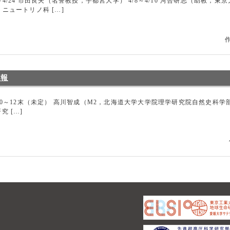
6～4/24 市田良夫（名誉教授，宇都宮大学） 4/8～4/10 河合研志（助教
・ニュートリノ科 […]
作
情報
11/10～12末（未定） 高川智成（M2，北海道大学大学院理学研究院自然史
研究 […]