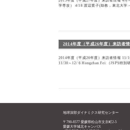
2015年度（平成27年度）来訪者情報 4/
学専攻） 4/18 渡辺寛子(助教，東北大学
2014年度（平成26年度）来訪者
2014年度（平成26年度）来訪者情報 
11/30～12/ 6 Hongzhan Fei （JSPS特別
地球深部ダイナミクス研究センター
〒790-8577 愛媛県松山市文京町2-5
愛媛大学城北キャンパス