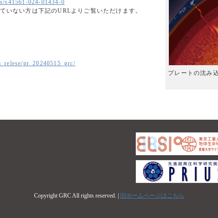
les/s41561-024-01434-0
されていない方は下記のURLよりご覧いただけます。
a_relese/pr_20240515_grc/
プレートの沈み
Copyright GRC All rights reserved. |
旧ホームページはこちら