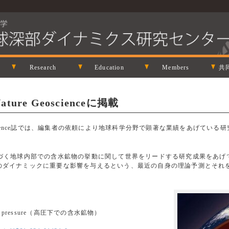
Research
Education
Members
共
re Geoscienceに掲載
Geoscience誌では、編集者の依頼により地球科学分野で顕著な業績をあげて
づく地球内部での含水鉱物の挙動に関して世界をリードする研究成果をあげ
のダイナミックに重要な影響を与えるという、最近の自身の理論予測とそれ
nder pressure（高圧下での含水鉱物）