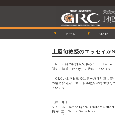
HOME
About
土屋旬教授のエッセイがNatu
Nature誌の姉妹誌であるNature 
関する随筆（Essay）を依頼しています。
GRCの土屋旬教授は第一原理計算に基
の構造変化が、マントル物質の特性やそ
ています。
【詳 細】
タイトル：Dense hydrous minerals u
掲 載 誌：Nature Geoscience