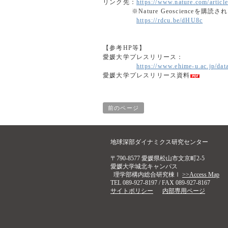
リンク先：
https://www.nature.com/artic
※Nature Geoscienceを購読
https://rdcu.be/dHU8c
【参考HP等】
愛媛大学プレスリリース：
https://www.ehime-u.ac.jp/dat
愛媛大学プレスリリース資料
前のページ
地球深部ダイナミクス研究センター
〒790-8577 愛媛県松山市文京町2-5
愛媛大学城北キャンパス
理学部構内総合研究棟Ⅰ
>>Access Map
TEL 089-927-8197 / FAX 089-927-8167
サイトポリシー
内部専用ページ