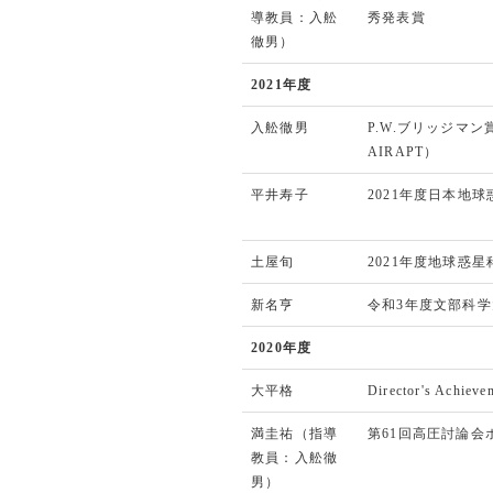
導教員：入舩
秀発表賞
徹男）
2021年度
入舩徹男
P.W.ブリッジマ
AIRAPT）
平井寿子
2021年度日本地
土屋旬
2021年度地球惑
新名亨
令和3年度文部科
2020年度
大平格
Director's Achiev
満圭祐（指導
第61回高圧討論会
教員：入舩徹
男）