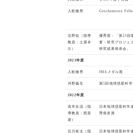
入舩徹男
Geochemistry F
北野侃（指導
優秀賞：「第23回
教員：土屋卓
査・研究プロジェ
久）
研究成果発表会」
2023年度
入舩徹男
IMAメダル賞
河野義生
第5回地球惑星科
2022年度
高市合流（指
日本地球惑星科学連
導教員：西原
秀発表賞
遊）
石川裕太（指
日本地球惑星科学連