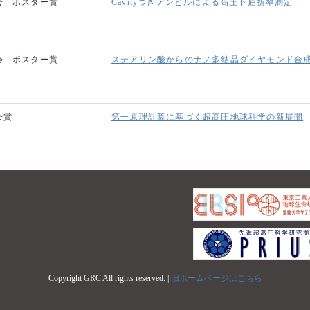
会 ポスター賞
Cavityつきアンビルによる高圧下屈折率測定
会 ポスター賞
ステアリン酸からのナノ多結晶ダイヤモンド合
会賞
第一原理計算に基づく超高圧地球科学の新展開
Copyright GRC All rights reserved. |
旧ホームページはこちら