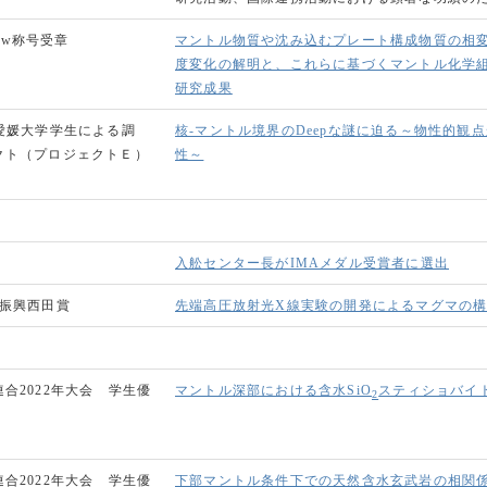
ellow称号受章
マントル物質や沈み込むプレート構成物質の相
度変化の解明と、これらに基づくマントル化学
研究成果
愛媛⼤学学⽣による調
核-マントル境界のDeepな謎に迫る～物性的観点
クト（プロジェクトＥ）
性～
入舩センター長がIMAメダル受賞者に選出
学振興西田賞
先端高圧放射光X線実験の開発によるマグマの
合2022年大会 学生優
マントル深部における含水SiO
スティショバイ
2
合2022年大会 学生優
下部マントル条件下での天然含水玄武岩の相関