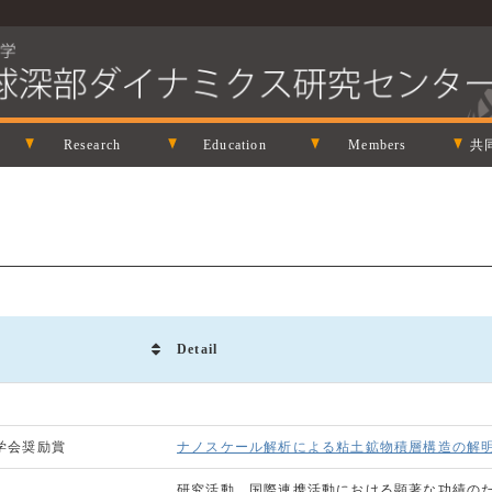
Research
Education
Members
共
Detail
土学会奨励賞
ナノスケール解析による粘土鉱物積層構造の解
研究活動、国際連携活動における顕著な功績の