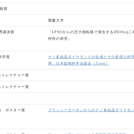
励賞
愛媛大学
秀講演賞
「LPSOからの圧力相転移で発生するD03/hc
特性の研究」
物科学賞
ナノ多結晶ダイヤモンドの合成とその多様な科
用，日本鉱物科学会総会（Zoom）
ストレクチャー賞
ストレクチャー賞
会 ポスター賞
グラッシーカーボンからのナノ多結晶ダイヤモ