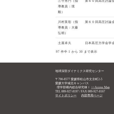
三守秀門（指
第６０回高圧討論
導教員：境
毅）
川村英彰（指
第６０回高圧討論
導教員：大藤
弘明）
土屋卓久
日本高圧力学会学
97 件中 1 から 30 まで表示
地球深部ダイナミクス研究センター
〒790-8577 愛媛県松山市文京町2-5
愛媛大学城北キャンパス
理学部構内総合研究棟Ⅰ
>>Access Map
TEL 089-927-8197 / FAX 089-927-8167
サイトポリシー
内部専用ページ