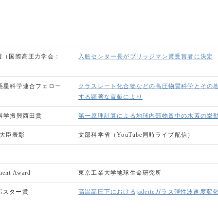
ン賞（国際高圧力学会：
入舩センター長がブリッジマン賞受賞者に決定
球惑星科学連合フェロー
クラスレート化合物などの高圧物質科学とその
する顕著な貢献により
星科学振興西田賞
第一原理計算による地球内部物質中の水素の挙
学大臣表彰
文部科学省（YouTube同時ライブ配信）
ement Award
東京工業大学地球生命研究所
ポスター賞
高温高圧下におけるjadeiteガラス弾性波速度