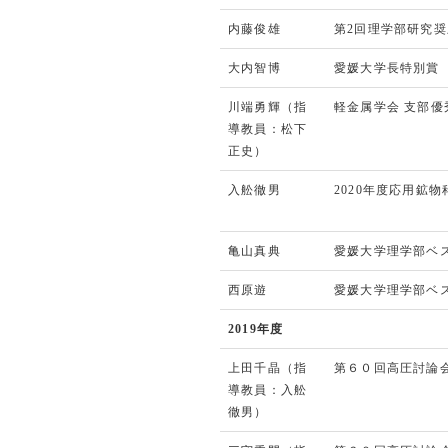
内藤俊雄
第2回理学部研究奨
大内智博
愛媛大学長特別賞
川端勇輝（指
軽金属学会 支部優
導教員：松下
正史）
入舩徹男
2020年度応用鉱
亀山真典
愛媛大学理学部ベ
西原遊
愛媛大学理学部ベ
2019年度
上田千晶（指
第６０回高圧討論
導教員：入舩
徹男）