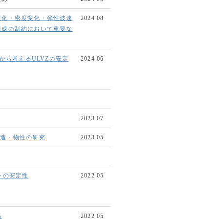
変化・密度変化・弾性波速
2024 08
組成の制約において重要な
から考えるULVZの安定
2024 06
2023 07
構造・物性の研究
2023 05
トの安定性
2022 05
係
2022 05