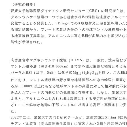
【研究の概要】
愛媛大学地球深部ダイナミクス研究センター（GRC）の研究者らは
グネシウムケイ酸塩の一つである超含水相Bの弾性波速度がアルミニ
変化することを発見した。SPring-8でのX線放射光と超音波を用い
る測定結果から、プレート沈み込み帯の下の地球マントル遷移層や下
る地震波速度異常は、アルミニウムに富むB相が多量の水を運び込む
能性が示唆された。
高密度含水マグネシウムケイ酸塩（DHMS）は、一般に、沈み込む
マントル遷移層（深さ410-660km）まで水を運ぶ主要な物質と考え
パー含水B相（以下、SuB）は化学式Mg
Si
H
O
を持つ。この相
10
3
3
18
れており、マントル遷移層の貯水量や地球深部への水の輸送に重要な
るが、1000℃以上にもなる地球マントルの高温に対して相対的に不安
み込んだプレートの内側などの低温域に存在する。しかし、愛媛大学
よると、アルミニウムを含むSuBは温度に対する安定性が飛躍的に向上し（Kaki
ど）、この鉱物が地球の下部マントルに相当する高圧・高温条件で安
た。
2022年には、愛媛大学の同じ研究チームが、放射光施設SPring-8に
チアンビル装置（高温高圧発生装置）に実装されたX線と超音波の技術