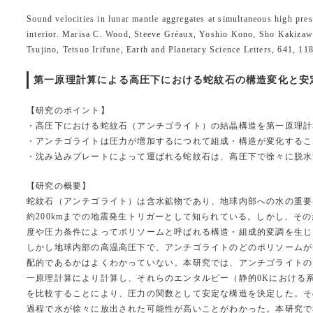
Sound velocities in lunar mantle aggregates at simultaneous high pres
interior. Marisa C. Wood, Steeve Gréaux, Yoshio Kono, Sho Kakizaw
Tsujino, Tetsuo Irifune, Earth and Planetary Science Letters, 641, 1
第一原理計算による高圧下における蛇紋石の構造変化と安定性に
【研究のポイント】
・高圧下における蛇紋石（アンチゴライト）の結晶構造を第一原理計
・アンチゴライトは圧力が増加するにつれて組成・構造が変化するこ
・沈み込みプレートによって運ばれる蛇紋石は、高圧下で徐々に脱水
【研究の概要】
蛇紋石（アンチゴライト）は含水鉱物であり、地球内部への水の重要
約200kmまでの地震発生トリガーとして知られている。しかし、そ
度や圧力条件によってポリソームと呼ばれる構造・組成的変調を生じ
しかし地球内部の高温高圧下で、アンチゴライトのどのポリソームが
配的であるかはよくわかっていない。本研究では、アンチゴライトの
一原理計算により計算し、それらのエンタルピー（静的0Kにおける
を比較することにより、圧力の関数として安定な構造を決定した。そ
過程で水が徐々に放出された可能性が高いことがわかった。本研究で