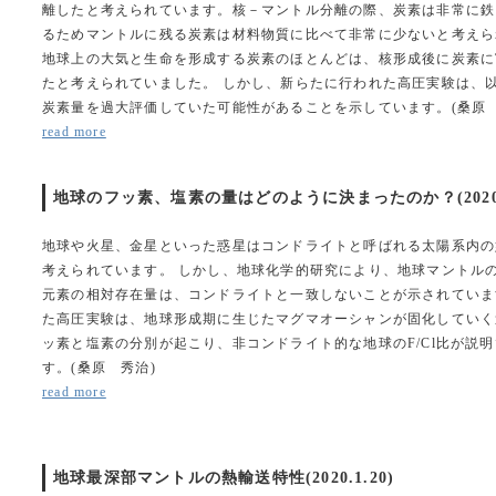
離したと考えられています。核－マントル分離の際、炭素は非常に鉄
るためマントルに残る炭素は材料物質に比べて非常に少ないと考えら
地球上の大気と生命を形成する炭素のほとんどは、核形成後に炭素に
たと考えられていました。 しかし、新らたに行われた高圧実験は、
炭素量を過大評価していた可能性があることを示しています。(桑原 
read more
地球のフッ素、塩素の量はどのように決まったのか？(2020.2
地球や火星、金星といった惑星はコンドライトと呼ばれる太陽系内の
考えられています。 しかし、地球化学的研究により、地球マントル
元素の相対存在量は、コンドライトと一致しないことが示されていま
た高圧実験は、地球形成期に生じたマグマオーシャンが固化していく
ッ素と塩素の分別が起こり、非コンドライト的な地球のF/Cl比が説
す。(桑原 秀治)
read more
地球最深部マントルの熱輸送特性(2020.1.20)