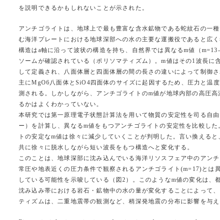
を説明できるかもしれないことが示された。
アンチゴライトは、地球上で最も豊富な含水鉱物である蛇紋石の一種
む海洋プレートにおける地球深部への水の主要な運搬役であると広く
構造はa軸に沿って波状の構造を持ち、自然界では異なるm値（m=13
ソームが確認されている（ポリソマティズム）。m値はその1波長に含
して定義され、八面体層と四面体層の間の長さの違いによって制御さ
主にMgO6八面体とSiO4四面体のサイズに起因するため、圧力と温
測される。しかしながら、アンチゴライトのm値が地球内部の高圧高
るかはよくわかっていない。
本研究では第一原理電子状態計算法を用いて物質の安定性を司る自由
ー）を計算し、異なるm値をもつアンチゴライトの安定性を比較した
トの安定なm値は徐々に減少していくことが判明した。言い換えると
共に徐々に脱水しながら短い波長をもつ構造へと変化する。
このことは、地球深部に沈み込んでいる海洋リソスフェア中のアンチ
常圧や地表近くの圧力条件で観察されるアンチゴライト(m=17)とは
している可能性を示唆している（図2）。このようなm値の変化は、
沈み込み帯における岩石・鉱物中の水の量が変化することによって、
ティズムは、二重地震帯の観測など、稍深発地震の分布に影響を与え