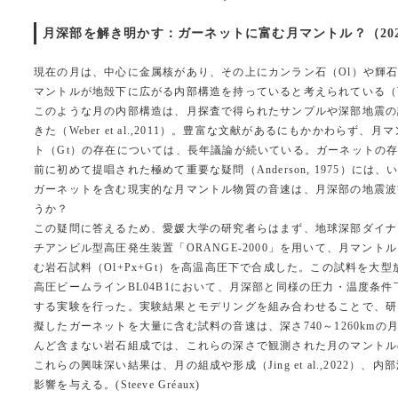
月深部を解き明かす：ガーネットに富む月マントル？（2024
現在の月は、中心に金属核があり、その上にカンラン石（Ol）や輝石
マントルが地殻下に広がる内部構造を持っていると考えられている（Wieczore
このような月の内部構造は、月探査で得られたサンプルや深部地震の
きた（Weber et al.,2011）。豊富な文献があるにもかかわらず
ト（Gt）の存在については、長年議論が続いている。ガーネットの存
前に初めて提唱された極めて重要な疑問（Anderson, 1975）には
ガーネットを含む現実的な月マントル物質の音速は、月深部の地震波
うか？
この疑問に答えるため、愛媛大学の研究者らはまず、地球深部ダイナ
チアンビル型高圧発生装置「ORANGE-2000」を用いて、月マン
む岩石試料（Ol+Px+Gt）を高温高圧下で合成した。この試料を大型放射
高圧ビームラインBL04B1において、月深部と同様の圧力・温度条
する実験を行った。実験結果とモデリングを組み合わせることで、研
擬したガーネットを大量に含む試料の音速は、深さ740～1260k
んど含まない岩石組成では、これらの深さで観測された月のマントル
これらの興味深い結果は、月の組成や形成（Jing et al.,202
影響を与える。(Steeve Gréaux)