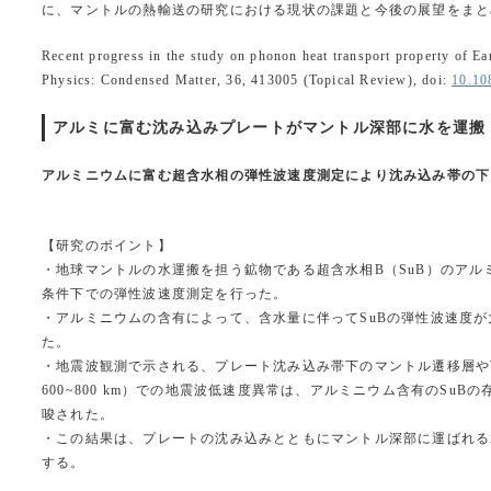
に、マントルの熱輸送の研究における現状の課題と今後の展望をまと
Recent progress in the study on phonon heat transport property of E
Physics: Condensed Matter, 36, 413005 (Topical Review), doi:
10.10
アルミに富む沈み込みプレートがマントル深部に水を運搬（20
アルミニウムに富む超含水相の弾性波速度測定により沈み込み帯の下
【研究のポイント】
・地球マントルの水運搬を担う鉱物である超含水相B（SuB）のアル
条件下での弾性波速度測定を行った。
・アルミニウムの含有によって、含水量に伴ってSuBの弾性波速度
た。
・地震波観測で示される、プレート沈み込み帯下のマントル遷移層や
600~800 km）での地震波低速度異常は、アルミニウム含有のSuB
唆された。
・この結果は、プレートの沈み込みとともにマントル深部に運ばれる
する。