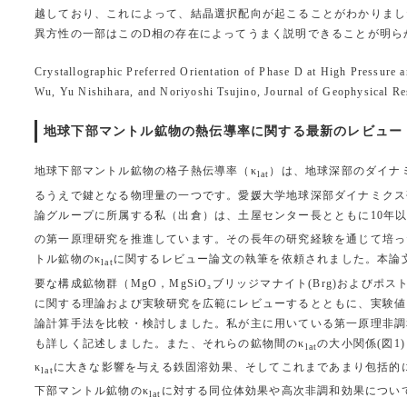
越しており、これによって、結晶選択配向が起こることがわかりまし
異方性の一部はこのD相の存在によってうまく説明できることが明らかにな
Crystallographic Preferred Orientation of Phase D at High Pressure 
Wu, Yu Nishihara, and Noriyoshi Tsujino, Journal of Geophysical Re
地球下部マントル鉱物の熱伝導率に関する最新のレビュー（20
地球下部マントル鉱物の格子熱伝導率（κ
）は、地球深部のダイナ
lat
るうえで鍵となる物理量の一つです。愛媛大学地球深部ダイナミクス
論グループに所属する私（出倉）は、土屋センター長とともに10年以
の第一原理研究を推進しています。その長年の研究経験を通じて培っ
トル鉱物のκ
に関するレビュー論文の執筆を依頼されました。本論
lat
要な構成鉱物群（MgO，MgSiO₃ブリッジマナイト(Brg)およびポス
に関する理論および実験研究を広範にレビューするとともに、実験値
論計算手法を比較・検討しました。私が主に用いている第一原理非調
も詳しく記述しました。また、それらの鉱物間のκ
の大小関係(図1
lat
κ
に大きな影響を与える鉄固溶効果、そしてこれまであまり包括的
lat
下部マントル鉱物のκ
に対する同位体効果や高次非調和効果につい
lat