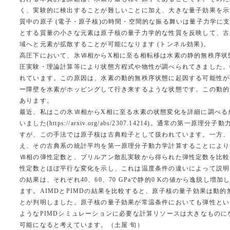
く、実験的に検出することが難しいことに加え、大きな量子効果を示
質中の原子 (電子・原子核)の時間・空間的な振る舞いは量子力学に
とする質量の小さな元素は原子核の量子力学的な性質を反映して、古
域へと元素が拡散することが可能になります (トンネル効果)。
高圧下において、氷Ⅶ相からX相に至る相転移は水素の静的無秩序状
圧実験・理論計算等により状態方程式や物性が調べられてきました。特に
れています。この原因は、水素の動的無秩序状態に起因する可能性が
ー障壁を水素がホッピングして行き来するような状態です。この動的
あります。
最近、私はこの氷Ⅶ相からX相に至る水素の状態変化を詳細に調べるた
いました(https://arxiv.org/abs/2307.14214)。通
すが、この手法では原子核は古典粒子として扱われています。一方、
え、その古典系の統計平均を第一原理分子動力学計算することにより量
Ⅶ相の弾性定数と、ブリルアン散乱実験から得られた弾性定数を比較し
性定数とほぼ平行な変化を示し、これは温度条件の違いによって説明で
の結果は、それぞれ40、60、70 GPaで静的0 Kの値から逸脱
ます。AIMDとPIMDの結果を比較すると、原子核の量子効果は動的無
とが判明しました。原子核の量子効果が常温条件においても弾性とい
ようなPIMDシミュレーションに必要な計算リソースは大きなもの
可能になると考えています。（土屋 旬）