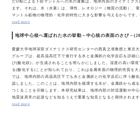
だD相による下部マントルへの水の運搬は、地球内部のダイナミクス
ます。それは、水（水素）は、弾性、レオロジー（物質の流動）、電
マントル鉱物の物理的・化学的特性に大きな影響を与えるからです。(Steev
read more
地球中心核へ運ばれた水の挙動－中心核の表面のさび－(2020.
愛媛大学地球深部ダイナミクス研究センターの西真之准教授と東京大
グループは、超高温高圧下で進行する水と金属鉄の化学反応を詳細に
び(酸化鉄)」が生成されることを明らかにしました。湿度の高い環
る(酸化する)ことが知られており、これは金属表面の物理的性質を
では、地球内部の高温高圧下でも水と金属鉄との化学反応に伴う酸化
認しました。このことは、地球内部を循環する水が、金属鉄から成る
つくることを示唆します。本研究結果は、地球内部の対流運動や中心
地震波異常の起源などを知るうえで重要な知見となると期待されます。
read more