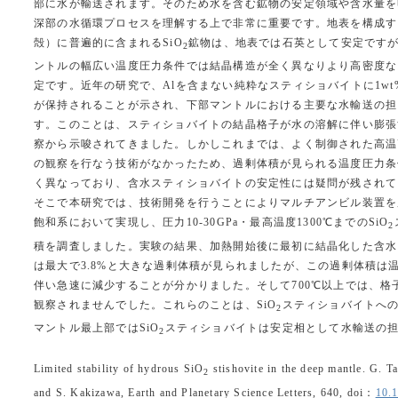
部に水が輸送されます。そのため水を含む鉱物の安定領域や含水量を
深部の水循環プロセスを理解する上で非常に重要です。地表を構成す
殻）に普遍的に含まれるSiO
鉱物は、地表では石英として安定です
2
ントルの幅広い温度圧力条件では結晶構造が全く異なりより高密度な
定です。近年の研究で、Alを含まない純粋なスティショバイトに1w
が保持されることが示され、下部マントルにおける主要な水輸送の担
す。このことは、スティショバイトの結晶格子が水の溶解に伴い膨張
察から示唆されてきました。しかしこれまでは、よく制御された高温
の観察を行なう技術がなかったため、過剰体積が見られる温度圧力条
く異なっており、含水スティショバイトの安定性には疑問が残されて
そこで本研究では、技術開発を行うことによりマルチアンビル装置を
飽和系において実現し、圧力10-30GPa・最高温度1300℃までのSiO
2
積を調査しました。実験の結果、加熱開始後に最初に結晶化した含水
は最大で3.8%と大きな過剰体積が見られましたが、この過剰体積は
伴い急速に減少することが分かりました。そして700℃以上では、
観察されませんでした。これらのことは、SiO
スティショバイトへの
2
マントル最上部ではSiO
スティショバイトは安定相として水輸送の担
2
Limited stability of hydrous SiO
stishovite in the deep mantle. G. T
2
and S. Kakizawa, Earth and Planetary Science Letters, 640, doi：
10.1