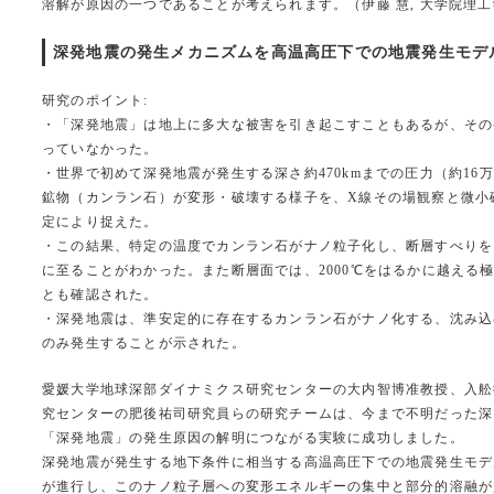
溶解が原因の一つであることが考えられます。（伊藤 慧, 大学院理
深発地震の発生メカニズムを高温高圧下での地震発生モデル実験に
研究のポイント:
・「深発地震」は地上に多大な被害を引き起こすこともあるが、その
っていなかった。
・世界で初めて深発地震が発生する深さ約470kmまでの圧力（約16
鉱物（カンラン石）が変形・破壊する様子を、X線その場観察と微小
定により捉えた。
・この結果、特定の温度でカンラン石がナノ粒子化し、断層すべりを
に至ることがわかった。また断層面では、2000℃をはるかに越える
とも確認された。
・深発地震は、準安定的に存在するカンラン石がナノ化する、沈み込
のみ発生することが示された。
愛媛大学地球深部ダイナミクス研究センターの大内智博准教授、入舩
究センターの肥後祐司研究員らの研究チームは、今まで不明だった深さ4
「深発地震」の発生原因の解明につながる実験に成功しました。
深発地震が発生する地下条件に相当する高温高圧下での地震発生モデ
が進行し、このナノ粒子層への変形エネルギーの集中と部分的溶融が