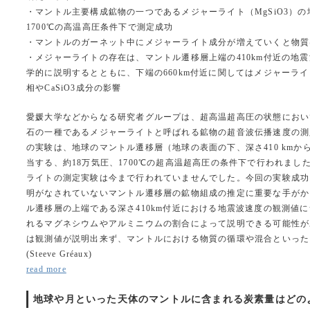
・マントル主要構成鉱物の一つであるメジャーライト（MgSiO3）の
1700℃の高温高圧条件下で測定成功
・マントルのガーネット中にメジャーライト成分が増えていくと物質
・メジャーライトの存在は、マントル遷移層上端の410km付近の地
学的に説明するとともに、下端の660km付近に関してはメジャーラ
相やCaSiO3成分の影響
愛媛大学などからなる研究者グループは、超高温超高圧の状態におい
石の一種であるメジャーライトと呼ばれる鉱物の超音波伝播速度の測
の実験は、地球のマントル遷移層（地球の表面の下、深さ410 kmから6
当する、約18万気圧、1700℃の超高温超高圧の条件下で行われまし
ライトの測定実験は今まで行われていませんでした。今回の実験成功
明がなされていないマントル遷移層の鉱物組成の推定に重要な手がか
ル遷移層の上端である深さ410km付近における地震波速度の観測値
れるマグネシウムやアルミニウムの割合によって説明できる可能性が
は観測値が説明出来ず、マントルにおける物質の循環や混合といった
(Steeve Gréaux)
read more
地球や月といった天体のマントルに含まれる炭素量はどのように