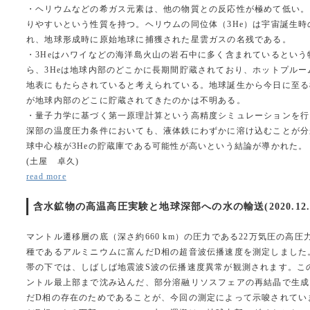
・ヘリウムなどの希ガス元素は、他の物質との反応性が極めて低い。
りやすいという性質を持つ。ヘリウムの同位体（3He）は宇宙誕生
れ、地球形成時に原始地球に捕獲された星雲ガスの名残である。
・3Heはハワイなどの海洋島火山の岩石中に多く含まれているとい
ら、3Heは地球内部のどこかに長期間貯蔵されており、ホットプル
地表にもたらされていると考えられている。地球誕生から今日に至る
が地球内部のどこに貯蔵されてきたのかは不明ある。
・量子力学に基づく第一原理計算という高精度シミュレーションを行
深部の温度圧力条件においても、液体鉄にわずかに溶け込むことが分
球中心核が3Heの貯蔵庫である可能性が高いという結論が導かれた。
(土屋 卓久)
read more
含水鉱物の高温高圧実験と地球深部への水の輸送(2020.12.
マントル遷移層の底（深さ約660 km）の圧力である22万気圧の高
種であるアルミニウムに富んだD相の超音波伝播速度を測定しました
帯の下では、しばしば地震波S波の伝播速度異常が観測されます。こ
ントル最上部まで沈み込んだ、部分溶融リソスフェアの再結晶で生成
だD相の存在のためであることが、今回の測定によって示唆されてい