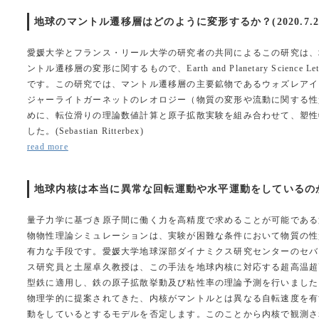
地球のマントル遷移層はどのように変形するか？(2020.7.2
愛媛大学とフランス・リール大学の研究者の共同によるこの研究は、地球
ントル遷移層の変形に関するもので、Earth and Planetary Science 
です。この研究では、マントル遷移層の主要鉱物であるウォズレアイ
ジャーライトガーネットのレオロジー（物質の変形や流動に関する性
めに、転位滑りの理論数値計算と原子拡散実験を組み合わせて、塑性
した。(Sebastian Ritterbex)
read more
地球内核は本当に異常な回転運動や水平運動をしているのか？(2
量子力学に基づき原子間に働く力を高精度で求めることが可能である
物物性理論シミュレーションは、実験が困難な条件において物質の性
有力な手段です。愛媛大学地球深部ダイナミクス研究センターのセバ
ス研究員と土屋卓久教授は、この手法を地球内核に対応する超高温超
型鉄に適用し、鉄の原子拡散挙動及び粘性率の理論予測を行いました
物理学的に提案されてきた、内核がマントルとは異なる自転速度を有
動をしているとするモデルを否定します。このことから内核で観測さ