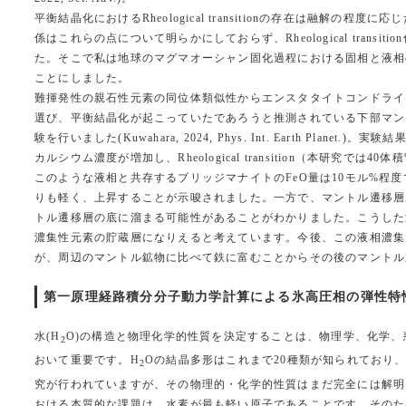
平衡結晶化におけるRheological transitionの存在は融
係はこれらの点について明らかにしておらず、Rheological tra
た。そこで私は地球のマグマオーシャン固化過程における固相と液相
ことにしました。
難揮発性の親石性元素の同位体類似性からエンスタタイトコンドライトから成るマントル組成(
選び、平衡結晶化が起こっていたであろうと推測されている下部マント
験を行いました(Kuwahara, 2024, Phys. Int. Earth 
カルシウム濃度が増加し、Rheological transition（本研究
このような液相と共存するブリッジマナイトのFeO量は10モル%程度であり、
りも軽く、上昇することが示唆されました。一方で、マントル遷移層圧
トル遷移層の底に溜まる可能性があることがわかりました。こうした
濃集性元素の貯蔵層になりえると考えています。今後、この液相濃集
が、周辺のマントル鉱物に比べて鉄に富むことからその後のマントル対
第一原理経路積分分子動力学計算による氷高圧相の弾性特性（20
水(H
O)の構造と物理化学的性質を決定することは、物理学、化学
2
おいて重要です。H
Oの結晶多形はこれまで20種類が知られており
2
究が行われていますが、その物理的・化学的性質はまだ完全には解明
おける本質的な課題は、水素が最も軽い原子であることです。そのた