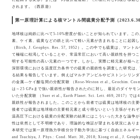
されます。（西原遊）
第一原理計算による核マントル間硫黄分配予測（2023.6.3
地球核は純鉄に比べて5-10%密度が低いことが知られています。こ
素、ケイ素、硫黄などの鉄と比べて軽い元素が含まれることに起因し
（Birch, J. Geophys. Res. 57, 1952）。この中でも硫黄は
て極端に枯渇していることや、常温常圧において高い親鉄性を持つこ
明する可能性の高い元素の一つです。しかし、実際に軽元素が核へと
深部環境における温度圧力条件での硫黄の親鉄性を調査した研究は、
る結果を報告しています。例えばマルチアンビルやピストンシリンダ
の金属―ケイ酸塩間の分配実験 （Rose-Weston et al., Geochim. Cosmoc
は～25 GPaまで強い親鉄性が報告されたのに対し、最近のダイヤモ
いた分配実験 （Suer et al., Earth Planet. Sci. Lett. 469, 20
親鉄性が報告されました。このことから前者では硫黄は地球核の主要
後者では硫黄は地球核の主要軽元素と成り得ないという主張がそれぞ
温高圧下における硫黄の分配実験の結果にはこういった大きな論争が
性は依然として不明瞭であり、理論的な検証が望まれる状況にありま
本研究では第一原理熱力学積分分子動力学法に基づく自由エネルギーシミュ
and Tsuchiya, J. Phys.: Cond. Matt. 30, 2018; Xiong et al., J. Geoph