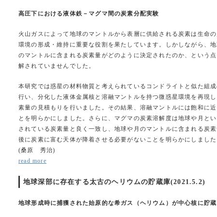
高圧下における液体鉄－マグマ間の炭素分配実験
火山ガスによって地球のマントルから表層に供給される炭素は生命の
環境の形成・維持に重要な役割を果たしています。しかしながら、地
のマントルに含まれる炭素量がどのように決定されたのか、という点
解されていませんでした。
本研究では惑星の材料物質と考えられているコンドライトと似た組成
行い、分化した液体金属核と溶融マントルを持つ微惑星環境を再現し
素量の見積もりを行いました。その結果、溶融マントルには飽和に近
とを明らかにしました。さらに、マグマの炭素溶解度は地球や月とい
されている炭素量と良く一致し、地球や月のマントルに含まれる炭素
後に炭素に富む天体が降着させる必要がないことを明らかにしました
(桑原 秀治)
read more
地球深部に存在する太古のヘリウムの貯蔵庫(2021.5.2)
地球形成時に捕獲された始原的な希ガス（ヘリウム）が中心核に貯蔵