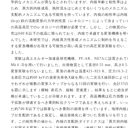
学的なメカニズムが異なるとされていますが、内核年齢と粘性率はよ
ため、異方的内核成長、熱対流をはじめとするいくつものメカニズム
支配的メカニズムである可能性を持っています。内核の粘性率は内核
(hcp) 鉄の流動変形の力学的性質（レオロジー）によって決まってい
の高温高圧でのレオロジーの理解が必要です。しかし、この物質のレ
究は600 K以下の低温に限られており、内核で卓越する変形機構を
んでした。本研究では、内核異方性形成メカニズムに制約を与えるこ
する変形機構が出現する可能性が高い高温での高圧変形実験を行い、h
ました。
実験は高エネルギー加速器研究機構、PF-AR、NE7Aに設置されているD11
MkⅡ-Dを用いて行いました。出発物質として直径0.55 mm、高さ0.
変形実験を行ないました。変形の条件は温度423–923 K、圧力16.3–22.
る差応力は約60 keVの放射光単色X線を用いた二次元X線回折に
それぞれが複数の変形ステップからなる11回の実験を行い、合計37の
を図に示します（横軸: 差応力、縦軸: 歪速度）。結果をもとに総合
構が卓越していることが示唆されます。まず、高温機構は応力指数 (n) が4.0
子拡散が律速するべき乗則転位クリープであると考えられます。いっ
た約700 K以下では顕著なべき乗則の崩壊を伴っています。地球内
プが支配的であると仮定し、融点規格化に基づいた見積もりを行うと、内
す。この粘性率の値から、内核の支配的ダイナミクスは「異方的内核
に起因する変形）または「内核併進運動」（外核に対し内核が移動し