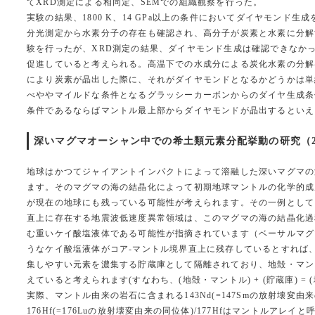
てXRD測定による相同定、SEMでの組織観察を行った。
実験の結果、1800 K、14 GPa以上の条件においてダイヤモン
分光測定から水素分子の存在も確認され、高分子が炭素と水素に分解
験を行ったが、XRD測定の結果、ダイヤモンド生成は確認できなか
促進していると考えられる。高温下での水成分による炭化水素の分解
により炭素が晶出した際に、それがダイヤモンドとなるかどうかは単
べややマイルドな条件となるグラッシーカーボンからのダイヤ生成条件と
条件であるならばマントル最上部からダイヤモンドが晶出するといえる
深いマグマオーシャン中での希土類元素分配挙動の研究（2023
地球はかつてジャイアントインパクトによって溶融した深いマグマの
ます。そのマグマの海の結晶化によって初期地球マントルの化学的成
が現在の地球にも残っている可能性が考えられます。その一例として
直上に存在する地震波低速度異常領域は、このマグマの海の結晶化過
む重いケイ酸塩液体である可能性が指摘されています（ベーサルマグ
うなケイ酸塩液体がコア-マントル境界直上に残存しているとすれば
集しやすい元素を濃集する貯蔵庫として隔離されており、地殻・マン
えていると考えられます(すなわち、(地殻・マントル) + (貯蔵庫) =
実際、マントル由来の岩石に含まれる143Nd(=147Smの放射壊変由来の
176Hf(=176Luの放射壊変由来の同位体)/177Hfはマントルア