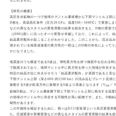
もしれません。
【研究の概要】
高圧含水鉱物の一つで地球のマントル遷移層から下部マントル上部に
D相を、高温高圧条件（圧力20 GPa、温度500～1000℃）で変形
などの異なるスタイルの変形実験の結果を総合すると、D相の変形で
（(0001)面）に沿ったすべり変形が卓越しており、これによって、
結晶選択配向が起こることがわかりました。このことから、沈み込み
測されている地震波速度の異方性の一部はこのD相の存在によってう
かになりました。
地震波のうち横波であるS波は、弾性異方性を持つ物質中を伝わる時
で観測されており、地球マントル中に異方性を持った領域が存在する
特定の結晶方位に向きがそろう「結晶選択配向」が原因であると見な
下部マントル上部（深さ660~約1200 km）の沈み込むプレート
振動するS波が鉛直方向に振動するS波より高速となります（V
> 
SH
鉱物D相は、マントル遷移層下部と下部マントル上部に相当する温度
の領域のマントル中に存在する可能性が高い鉱物です。また、D相結
能性があります。
この可能性を検証するために、我々はD111型装置という高圧変形実験装
た。圧縮変形や剪断変形などの異なるスタイルの変形実験の結果を総合