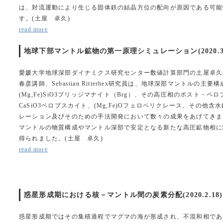
は、対流運動により生じる固体鉄の結晶方位の配向が原因である可能
す。(土屋 卓久)
read more
地球下部マントル鉱物の第一原理シミュレーション(2020.3.
愛媛大学地球深部ダイナミクス研究センター数値計算部門の土屋卓久
春彦講師、Sebastian Ritterbex研究員は、地球深部マントルの
(Mg,Fe)SiO3ブリッジマナイト（Brg）、その高圧相のポスト・ペ
CaSiO3ペロブスカイト、(Mg,Fe)Oフェロペリクレース、その他
レーション及びそのための手法開発において数々の成果をあげてきま
マントルの物質構成やマントル深部で安定となる新たな高圧鉱物相に
得られました。(土屋 卓久)
read more
惑星形成期における核－マントル間の炭素分配(2020.2.18)
惑星形成期ではその集積過程でマグマの海が形成され、不混和相であ