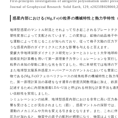
First-principles investigations of antigorite polysomatism under pr
Journal of Geophysical Research: Solid Earth, 129, e2023JB028060
惑星内部における(Mg,Fe)O粒界の機械特性と熱力学特性（20
地球型惑星のマントル対流とそれよって引き起こされるプレートテク
塑性変形によって支配されています。この変形は、鉱物の結晶格子中
な運動によって生じることが知られており、従って格子欠陥の圧力下
うな惑星内部のダイナミクスに大きな影響を与えると言えます。
愛媛大学地球深部ダイナミクス研究センターとユトレヒト大学地球科
規模並列計算機を用いて第一原理量子力学シミュレーションを実行し
粒界の未知の挙動に新たな光を当てました。特に本研究では地球の下
また地球型太陽系外惑星スーパーアースのマントルにおいても豊富に
物である(Mg,Fe)Oフェロペリクレースの傾角粒界の機械特性と熱
た。第一原理計算法の基礎をなす通常の密度汎関数理論に加え、鉄原
記述するために内部無撞着LDA+U法と呼ばれる特別な計算手法も適
い信頼性を実現しました。
シミュレーションの結果、地球型惑星内部における非常に高い圧力条
響を受けることが見出されました（図）。惑星マントルの深部では、
運動のメカニズムや方向を変える引き金となります。また、これに伴
圧力が加わると、物質中の原子の配列が稠密になり、物質はより固く