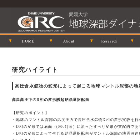
HOME
About
Research
研究ハイライト
高圧含水鉱物の変形によって起こる地球マントル深部の地震波異方
高温高圧下のD相の変形誘起結晶選択配向
【研究のポイント】
・地球のマントル深部の温度圧力で高圧含水鉱物D相の変形実験を行
・D相の変形では底面（(0001)面）に沿ったすべり変形が支配的で
・D相の変形によって生じる結晶選択配向がマントル深部の地震波速