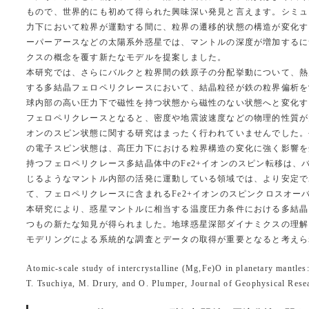
もので、世界的にも初めて得られた興味深い発見と言えます。シミュ
力下において粒界が運動する間に、粒界の遷移的状態の構造が変化す
ーパーアースなどの太陽系外惑星では、マントルの深度が増加するに
クスの概念を覆す新たなモデルを提案しました。
本研究では、さらにバルクと粒界間の鉄原子の分配挙動について、熱
する多結晶フェロペリクレースにおいて、結晶粒径が鉄の粒界偏析を制
球内部の高い圧力下で磁性を持つ状態から磁性のない状態へと変化する電
フェロペリクレースとなると、密度や地震波速度などの物理的性質が
オンのスピン状態に関する研究はまったく行われていませんでした。
の電子スピン状態は、高圧力下における粒界構造の変化に強く影響を
持つフェロペリクレース多結晶体中のFe2+イオンのスピン転移は、
じるようなマントル内部の活発に運動している領域では、より安定で
て、フェロペリクレースに含まれるFe2+イオンのスピンクロスオー
本研究により、惑星マントルに相当する温度圧力条件における多結晶
つもの新たな知見が得られました。地球惑星深部ダイナミクスの理解
モデリングによる系統的な調査とデータの取得が重要となると考えられ
Atomic-scale study of intercrystalline (Mg,Fe)O in planetary mantle
T. Tsuchiya, M. Drury, and O. Plumper, Journal of Geophysical Rese