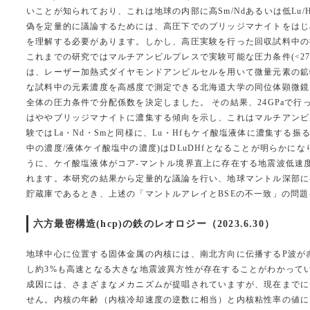
いことが知られており、これは地球の内部に高Sm/Ndあるいは低Lu
偽を定量的に議論するためには、高圧下でのブリッジマナイトをはじめ
を理解する必要があります。しかし、高圧実験を行った回収試料中の
これまでの研究ではマルチアンビルプレスで実験可能な圧力条件(<2
は、レーザー加熱式ダイヤモンドアンビルセルを用いて微量元素の鉱
な試料中の元素濃度を高感度で測定できる北海道大学の同位体顕微鏡
全体の圧力条件で分配係数を決定しました。 その結果、24GPaで行っ
はややブリッジマナイトに濃集する傾向を示し、これはマルチアンビル
験ではLa・Nd・Smと同様に、Lu・Hfもケイ酸塩液体に濃集する振る
中の濃度/液体ケイ酸塩中の濃度)はDLu
DHfとなることが明らかに
うに、ケイ酸塩液体がコア-マントル境界直上に存在する地震波低速度
れます。本研究の結果から定量的な議論を行い、地球マントル深部に
貯蔵庫であるとき、上述の「マントルアレイとBSEの不一致」の問題
六方最密構造(hcp)の鉄のレオロジー（2023.6.30）
地球中心に位置する固体金属の内核には、南北方向に伝播するP波が
し約3%も高速となる大きな地震波異方性が存在することがわかって
成因には、さまざまなメカニズムが提唱されていますが、現在までに
せん。内核の年齢（内核冷却速度の逆数に相当）と内核粘性率の値に