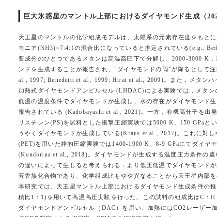
巨大氷惑星のマントル上部におけるダイヤモンド生成（2023.
天王星のマントルの化学組成モデルは、太陽系の元素存在度をもとに水(H2
モニア(NH3)=7:4:1の混合比になっていると推定されている(e.g., Bethkenh
要成分のひとつであるメタンは高温高圧下で分解し、2000-3000 K，1
ンドを生成することが報告され、“ダイヤモンドの雨”が降るとして注目されてい
al., 1997; Benedetti et al., 1999; Hirai et al., 2009
加熱式ダイヤモンドアンビルセル (LHDAC)による実験では，メタンの
低温の温度条件でダイヤモンドが生成し、水の存在がダイヤモンド生
報告されている (Kadobayashi et al., 2021)。一方，有機高
リスチレン(PS)を試料とした衝撃圧縮実験では5000 K、150 GP
うやくダイヤモンドが生成している(Kraus et al., 2017)。これ
(PET)を用いた静的圧縮実験では1400-1900 K、8-9 GPaにてダ
(Kondorina et al., 2018)。ダイヤモンドが生成する温度圧力
の違いによって生じると考えられる．より低圧低温でダイヤモンドが
芳香族化合物であり、化学組成比もやや異なることから天王星内部を
本研究では、天王星マントル上部におけるダイヤモンド生成条件の推定を目的
積比1 : 1)を用いて高温高圧実験を行った。この試料の組成比はC : H 
ダイヤモンドアンビルセル（DAC）を用い、加熱にはCO2レーザ