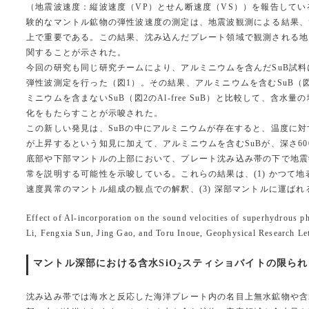
（地震波速度：縦波速度（VP）とせん断速度（VS））を報告している（Xu 
験的なマントル鉱物の弾性波速度の測定は、地震波観測による結果、
上で重要である。この結果、沈み込んだプレート領域で観測される地
関することが示された。
今回の研究も同じ研究チームにより、アルミニウムを含んだSuB試
弾性波測定を行った（図1）。その結果、アルミニウムを含むSuB（図2のAl
ミニウムを含まないSuB（図2のAl-free SuB）と比較して、含水
化をもたらすことが示唆された。
この新しい発見は、SuBの中にアルミニウムが存在すると、温度に
が上昇するという知見に加えて、アルミニウムを含むSuBが、深さ600
底部や下部マントルの上部において、プレート沈み込み帯の下で地震
常を説明する可能性を示唆している。これらの結果は、(1) かつて地
速度異常のマントル組成の観点での解釈、(3) 深部マントルに運ばれる可能
Effect of Al‐incorporation on the sound velocities of superhydrous 
Li, Fengxia Sun, Jing Gao, and Toru Inoue, Geophysical Research Le
マントル深部における含水SiO
スティショバイトの限られた安
2
沈み込み帯では海水と反応した海洋プレート内の名目上無水鉱物や含