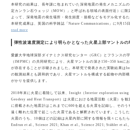
本研究の結果は、長年謎に包まれていた深発地震の発生メカニズムの
定カンラン石ウェッジ（MOW）」と呼ばれる領域の表面付近）に限
よって、深発地震の発生場所・発生頻度・規模などをモデル化するた
本研究成果は、英国の科学雑誌「Nature Communications」に
read more
弾性波速度測定により明らかとなった火星上部マントルの地震波低
愛媛大学地球深部ダイナミクス研究センター（GRC）とフランスの
（IMPMC）の共同研究により、火星マントルの深さ150~350 km
が存在することが示唆されました。本研究で発表された実験結果はIns
の観測結果とも調和的であり、火星マントルを構成する鉱物や内部構
がかりを提供します。
2018年末に火星に着陸して以来、Insight（Interior exploration using Seis
Geodesy and Heat Transport）は火星における地震活動（火
に搭載された地震計はこれまでに600を超える火震を記録し、そのう
遠く離れた位置で起こった火震であると解釈されています。こうした
火震のうち、10個ほどの記録は火星内部に関する情報を我々にもたらしまし
Endrun et al., Science 2021; Khan et al., Science 2021; Stähler 