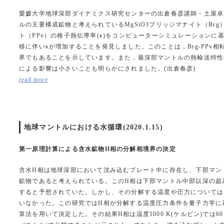
愛媛大学地球深部ダイナミクス研究センターの出倉春彦講師・土屋卓
ルの主要構成鉱物と考えられているMgSiO3ブリッジマナイト（Br
ト（PPv）の格子熱伝導率(κ)をコンピューターシミュレーションに基づ
移に伴いκが増加することを発見しました。このことは，Brg-PPv
界でもあることを示しています。また，最深部マントルの熱輸送特性
による影響は小さいことも明らかにされました。(出倉春彦)
read more
地球マントルにおける水循環(2020.1.15)
第一原理計算による含水鉱物H相の分解相境界の決定
含水H相は地球深部において沈み込むプレート中に存在し、下部マン
鉱物であると考えられている。このH相は下部マントル中部以深の超
すると予想されていた。しかし、その分解する温度や圧力については
いなかった。この研究ではH相が分解する温度圧力条件を量子力学に
算法を用いて決定した。その結果H相は温度1000 K(ケルビン)では60 G