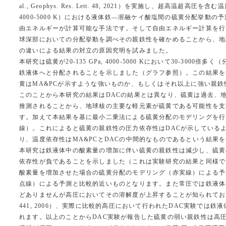
al., Geophys. Res. Lett. 48, 2021）を実施し、超高温超高圧を含む
4000-5000 K）における液体鉄―溶融ケイ酸塩間の硫黄分配挙
由エネルギーが計算可能な手法です。そして自由エネルギー計算を行
球深部においての分配挙動を調べその親鉄性を確かめることから、地
の違いによる結果の対立の原因究明を試みました。
本研究は硫黄が20-135 GPa, 4000-5000 Kにおいて30-3000倍多く（分配
鉄液体へと分配されることを示しました（グラフ参照）。この結果を
黄はMA&PCが示すような強いものか、もしくはそれ以上に強い親
このことから本研究の結果はDACの結果とは異なり、硫黄は過去、
推測されることから、地球核の主要な軽元素が硫黄である可能性を支
す。加えて本結果を基に最小二乗法による硫黄分配のモデリングを行
線）。これによると硫黄の親鉄性の圧力依存性はDACが示している
り、温度依存性はMA&PCとDACの中間的なものであるという結果
本研究は鉄液体中の酸素量の増加に伴い硫黄の親鉄性は減少し、硫黄
依存性が負であることを示しました（これは実験研究の結果と同様で
酸素量を増加させた場合の硫黄分配のモデリング（赤実線）による予
点線）による予測と比較的近いものとなります。また常圧では鉄液体
どありませんが高圧においてその溶解度が上昇することが知られており（Wood, 
441, 2006）、実際に比較的高圧において行われたDAC実験では
れます。以上のことからDAC実験が報告した硫黄の弱い親鉄性は高