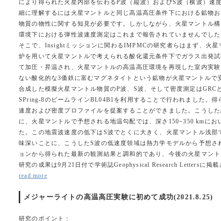
により得られた火星内部を伝わるP波（縦波）およびS波（横波）速
細に理解するには火星マントルと同じ高温高圧条件下における鉱物お
物質の物性に関する知見が必要です。しかしながら、火星マントル構
環境下における弾性波速度測定はこれまで報告されていませんでした
そこで、Insightミッションに関わるIMPMCの研究者らはまず
炉を用いて火星マントルで考えられる酸化還元条件下でガラス出発試
て加圧・昇温され、火星マントルの高温高圧環境を再現した室内実験
ない酸化的な3価鉄に富むマグネタイトという鉱物が火星マントルで
合成した模擬火星マントル物質のP波、S波、そして密度測定はGRCと
SPring-8のビームラインBL04B1を利用することで行われました
速度および密度プロファイルを提案することができました。こうした結
に、火星マントルで予想される地温勾配では、深さ150~350 km
た。この地震波速度の低下はS波でとくに大きく、火星マントル浅部
味深いことに、こうしたS波の低速度領域は熱力学モデルから予想される
ョンから得られた最新の観測結果と調和的であり、今後の火星マント
研究の成果は9月21日付で学術誌Geophysical Research Lettersに掲載さ
read more
メジャーライトの高温高圧実験に初めて成功(2021.8.25)
研究のポイント：