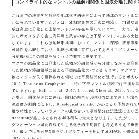
コンドライト的なマントルの融解相関係と固液分離に関する実験
これまでの地震学的観測や地球化学的研究によって地球のマントルに
が知られています。たとえば、液相濃集性の元素に枯渇し、均質な組
成は高度に分化した上部マントルの存在を示しています。一方で、液
的な希ガスを多く含む海洋島玄武岩の存在は下部マントルにある比較
しています。これらは地球形成期において、マントル深部に液相濃集
可能性を示唆しており、地球形成期に存在したであろうマグマオーシ
分離機構はこの問題を解くうえで非常に重要です。
マグマの結晶化には晶出した鉱物が溶融領域から分離しながら結晶化
した鉱物が溶融領域に留まる平衡結晶化の2つがあります。マグマオ
物とマグマが良く撹拌される領域では平衡結晶化が進行すると考えられており（e
2015, Treatise on Geophysics）、特に下部マントル領域で
ています(e.g., Ballmer et al., 2017, G-cubed; Xie et al., 2020
た場合、固化が進むに連れ、固相の割合が60体積%にまで達した場
流速度が劇的に低下し、Rheological transitionが起こると予想
度や粘性といったパラメータの兼ね合いで液相部分は浸透流により固相か
transitionが起こるとされる40体積%で最大となります。したがって、平
グマオーシャン固化過程で生じる化学的不均質性を考えるうえで重要に
り、最近では放射光X線ラジオグラフィーを用いて液相が30～40体積%付近でRheolo
2022, Sci. Adv.)。