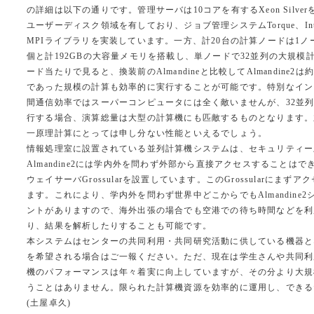
の詳細は以下の通りです。管理サーバは10コアを有するXeon Silve
ユーザーディスク領域を有しており、ジョブ管理システムTorque、I
MPIライブラリを実装しています。一方、計20台の計算ノードは1ノード当
個と計192GBの大容量メモリを搭載し、単ノードで32並列の大規
ード当たりで見ると、換装前のAlmandineと比較してAlmandin
であった規模の計算も効率的に実行することが可能です。特別なイン
間通信効率ではスーパーコンピュータには全く敵いませんが、32並列
行する場合、演算総量は大型の計算機にも匹敵するものとなります。
一原理計算にとっては申し分ない性能といえるでしょう。
情報処理室に設置されている並列計算機システムは、セキュリティー
Almandine2には学内外を問わず外部から直接アクセスすること
ウェイサーバGrossularを設置しています。このGrossularに
ます。これにより、学内外を問わず世界中どこからでもAlmandine
ントがありますので、海外出張の場合でも空港での待ち時間などを利
り、結果を解析したりすることも可能です。
本システムはセンターの共同利用・共同研究活動に供している機器と
を希望される場合はご一報ください。ただ、現在は学生さんや共同利用
機のパフォーマンスは年々着実に向上していますが、その分より大規
うことはありません。限られた計算機資源を効率的に運用し、できる
(土屋卓久)