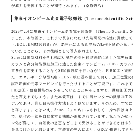
が威力を発揮することが期待されます。（桑原秀治）
集束イオンビーム走査電子顕微鏡（Thermo Scientific Scios2
2023年2月に集束イオンビーム走査電子顕微鏡 （Thermo Scientific Sc
ました。本装置は、これまで長きにわたり先端研究の推進に貢献して
（JEOL JEM9310FIB）が、老朽化による真空系の動作不良のた
ていたことから、その後継として導入されました。
Scios2は磁気材料を含む幅広い試料の高分解能観察に適した電界放
カラムと高分解能微細加工に適した集束イオンビーム（FIB）カラ
置条件を変更することなくSEM像観察を行いながら、FIB加工・観
た、エネルギー分散型X線（EDS）検出器を備えており、加工位置
試料断面の元素マッピングを行ったりすることが可能です。これまで使用
FIB加工・観察機能のみを有していたことを考えますと、微細加工
たと言えるでしょう。また本装置は、すでに当センターの微細加工装置
デルであり、見た目も操作方法もよく似ています。そのため、すでにSc
と存じます。とはいえ、Scios「2」の名にふさわしく、操作性は向
で、操作の一部を自動化する機能が追加されています。私たちが扱う
ン化が難しく、自動化の恩恵をどこまで受けることができるかは未知
を見つけたいと思います。本装置の導入により、GRCが推進してき