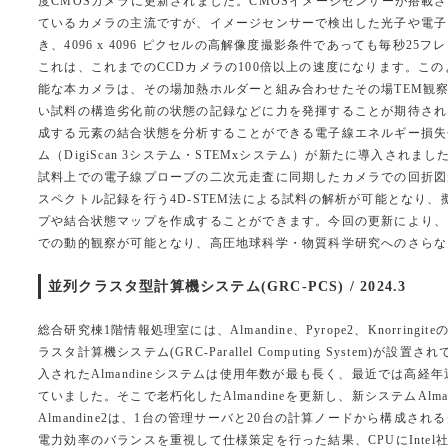
度CMOSカメラに更新されました。CMOSイメージセンサーが搭載
ているカメラの主流ですが、イメージセンサーで検出した光子や電子
き、4096 x 4096 ピクセルの高解像度撮影条件であっても毎秒2
これは、これまでのCCDカメラの100倍以上の速度になります。こ
能な本カメラは、その場加熱ホルダーと組み合わせたその場TEM観
い試料の構造劣化前の状態の記録などに力を発揮することが期待され
成する元素の結合状態を分析することができる電子線エネルギー損失分光
ム（DigiScan 3システム・STEMxシステム）が新たに導入され
試料上での電子線プローブの二次元走査に同期したカメラでの回折図
スペクトル記録を行う4D-STEM法による試料の解析が可能となり
プや結合状態マップを作成することができます。今回の更新により、
での動的観察が可能となり、高圧地球科学・物質科学研究へのさらな
並列クラスタ型計算機システム(GRC-PCS) / 2024.3
総合研究棟1階情報処理室には、Almandine、Pyrope2、Knorrin
ラスタ計算機システム(GRC-Parallel Computing System)
入されたAlmandineシステムは使用年数が最も長く、最近では高
ていました。そこで老朽化したAlmandineを更新し、新システムAlm
Almandine2は、1台の管理サーバと20台の計算ノードから構成
電力効率のバランスを重視して仕様策定を行った結果、CPUにIntel社のX