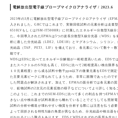
電解放出型電子線プローブマイクロアナライザ / 2023.6
2023年の3月に電解放出型電子線プローブマイクロアナライザ（EPMA）（
入されました。GRCではこれまで、実験回収試料の元素分析は走査型電子
6510LVもしくはJSM-IT500HR）に付属したエネルギー分散型X
た。今回導入されたEPMAは5つの波長分散型X線分光器（WDS）
析に適した分光結晶（LDE2、LDE1H）とマグネシウム、シリコン
光結晶（TAP、PETJ、LIF）を備えており、各元素について数十～
能です。
WDSはEDSに比べてエネルギー分解能が一桁程度高いため、EDS
またスペクトルのS/N比も高く、EDSに比べて2桁程度高い検出限
１０元素程度）から成る試料や数千ppm以下の微量元素をEDSで測
た主要元素ピークに埋もれてしまうため、非常に困難であったのです
した問題点が解決されます。加えて、EPMAの面分析では各元素の
り、鉱物試料の2次元の元素拡散の様子などについてより詳しく知る
このように、これまでのSEM-EDSに比べて多くの利点を持つEPM
きない点や検出器が試料表面から離れていることでどうしても照射電
試料の分析や構造が壊れやすい物質を分析する際には注意を払う必要
よって回折される特性X線の角度が異なるため、分光結晶や検出器を
がかかるという難点もあります。EDSとWDSそれぞれの長所を生か