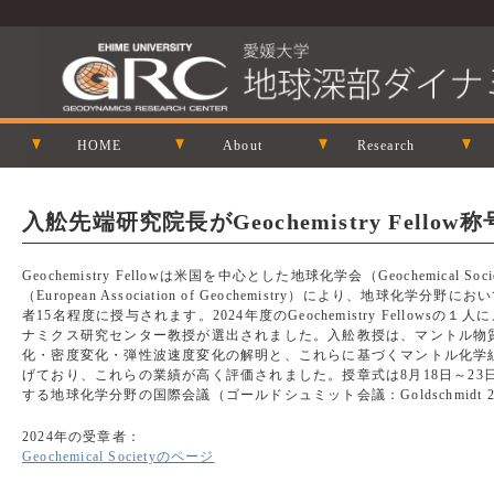
HOME
About
Research
入舩先端研究院長がGeochemistry Fellow
Geochemistry Fellowは米国を中心とした地球化学会（Geochemical
（European Association of Geochemistry）により、地球
者15名程度に授与されます。2024年度のGeochemistry Fellow
ナミクス研究センター教授が選出されました。入舩教授は、マントル物
化・密度変化・弾性波速度変化の解明と、これらに基づくマントル化学
げており、これらの業績が高く評価されました。授章式は8月18日～2
する地球化学分野の国際会議（ゴールドシュミット会議：Goldschmidt
2024年の受章者：
Geochemical Societyのページ