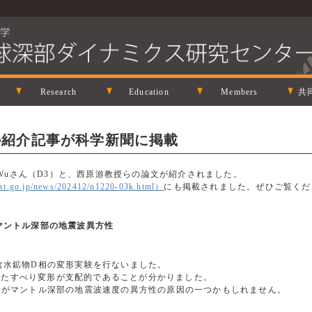
Research
Education
Members
共
論文の紹介記事が科学新聞に掲載
ian Wuさん（D3）と、西原游教授らの論文が紹介されました。
o.jp/news/202412/n1220-03k.html）
にも掲載されました。ぜひご覧くだ
マントル深部の地震波異方性
含水鉱物D相の変形実験を行ないました。
沿ったすべり変形が支配的であることが分かりました。
向がマントル深部の地震波速度の異方性の原因の一つかもしれません。