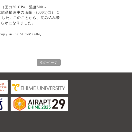
20 GPa、温度500～
晶構造中の底面（(0001)面）に
ました。このことから、沈み込み帯
明らかになりました。
tropy in the Mid‐Mantle,
次のページ