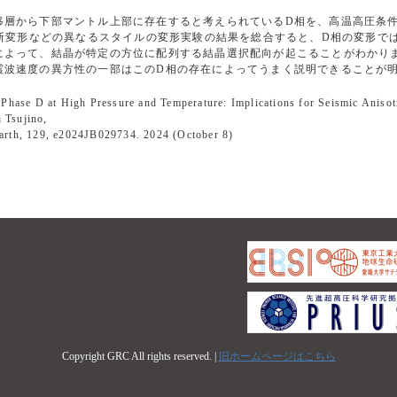
層から下部マントル上部に存在すると考えられているD相を、高温高圧条件（圧力
断変形などの異なるスタイルの変形実験の結果を総合すると、D相の変形では結
によって、結晶が特定の方位に配列する結晶選択配向が起こることがわかり
震波速度の異方性の一部はこのD相の存在によってうまく説明できることが
f Phase D at High Pressure and Temperature: Implications for Seismic Aniso
 Tsujino,
Earth, 129, e2024JB029734. 2024 (October 8)
Copyright GRC All rights reserved. |
旧ホームページはこちら