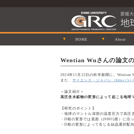
HOME
About
Wentian Wuさんの
2024年11月22日の科学新聞に、Went
また、
サイエンス・ジャパン（https://sj.jst.g
＜論文紹介＞
高圧含水鉱物の変形によって起こる地球
【研究のポイント】
・地球のマントル深部の温度圧力で高圧
・D相の変形では底面（(0001)面）に
・D相の変形によって生じる結晶選択配