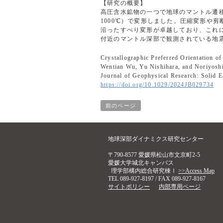
【研究の概要】
高圧含水鉱物の一つで地球のマントル遷移
1000℃）で変形しました。圧縮変形や剪
沿ったすべり変形が卓越しており、これ
付近のマントル深部で観測されている地
Crystallographic Preferred Orientation o
Wentian Wu, Yu Nishihara, and Noriyoshi
Journal of Geophysical Research: Solid 
https://doi.org/10.1029/2024JB029734
前のページ
地球深部ダイナミクス研究センター
〒790-8577 愛媛県松山市文京町2-5
愛媛大学城北キャンパス
理学部構内総合研究棟Ⅰ
>>Access Map
TEL 089-927-8197 / FAX 089-927-8167
サイトポリシー
内部専用ページ