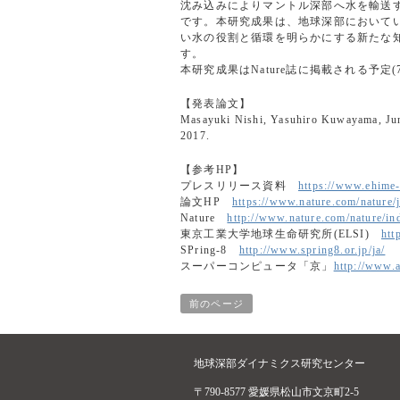
沈み込みによりマントル深部へ水を輸送
です。本研究成果は、地球深部において
い水の役割と循環を明らかにする新たな
す。
本研究成果はNature誌に掲載される予
【発表論文】
Masayuki Nishi, Yasuhiro Kuwayama, Jun 
2017.
【参考HP】
プレスリリース資料
https://www.ehime-
論文HP
https://www.nature.com/nature/j
Nature
http://www.nature.com/nature/in
東京工業大学地球生命研究所(ELSI)
htt
SPring-8
http://www.spring8.or.jp/ja/
スーパーコンピュータ「京」
http://www.a
前のページ
地球深部ダイナミクス研究センター
〒790-8577 愛媛県松山市文京町2-5