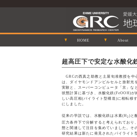
HOME
About
超高圧下で安定な水酸化
GRCの西真之助教と土屋旬准教授を中
は、ダイヤモンドアンビルセルと放射光
実験と、スーパーコンピュータ「京」な
状態計算に基づき、水酸化鉄(FeOOH)
しい高圧相(パイライト型構造)に相転移
にしました。
従来の学説では、水酸化鉄は水素(H
)と
2
圧力条件下で分解すると考えられており
態と関連して注目を集めていました。そ
研究結果は新たに発見されたパイライト