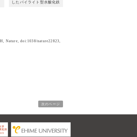
したパイライト型水酸化鉄
）
H, Nature, doi:1038/nature22823,
次のページ