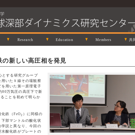
Research
Education
Members
共
鉄の新しい高圧相を発見
心とする研究グループ
を用いたＸ線その場観察
どを用いた第一原理電子
が約80万気圧の高圧下で新
することを初めて明らか
酸化鉄（FeO
）に同様の
2
、下部マントルの酸化状
の学説と異なり、今回の
型水酸化鉄がプレートの