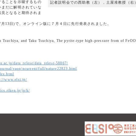
することを示唆するもの
記者説明会での西助教（左），土屋准教授（右
いまだに解明されていな
知見となると期待されま
定(7月13日)で、オンライン版に７月４日に先行発表されました。
Tsuchiya, and Taku Tsuchiya, The pyrite-type high-pressure from of FeOO
u.ac.jp/data_relese/data_relese-58867/
ournal/vaop/ncurrent/full/nature22823.html
dex.html
p://www.elsi.jp/
ics.riken.jp/jp/k/