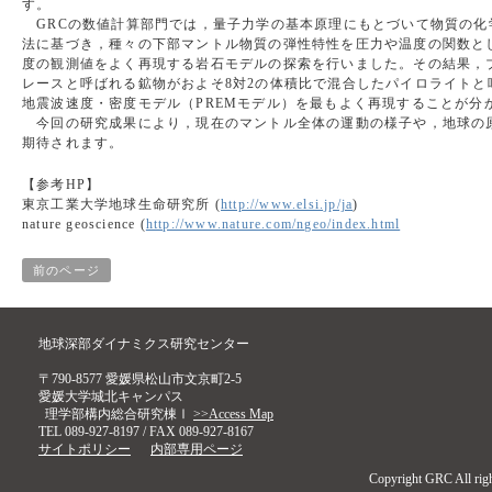
す。
GRCの数値計算部門では，量子力学の基本原理にもとづいて物質の化
法に基づき，種々の下部マントル物質の弾性特性を圧力や温度の関数と
度の観測値をよく再現する岩石モデルの探索を行いました。その結果，
レースと呼ばれる鉱物がおよそ8対2の体積比で混合したパイロライト
地震波速度・密度モデル（PREMモデル）を最もよく再現することが分
今回の研究成果により，現在のマントル全体の運動の様子や，地球の
期待されます。
【参考HP】
東京工業大学地球生命研究所 (
http://www.elsi.jp/ja
)
nature geoscience (
http://www.nature.com/ngeo/index.html
前のページ
地球深部ダイナミクス研究センター
〒790-8577 愛媛県松山市文京町2-5
愛媛大学城北キャンパス
理学部構内総合研究棟Ⅰ
>>Access Map
TEL 089-927-8197 / FAX 089-927-8167
サイトポリシー
内部専用ページ
Copyright GRC All righ