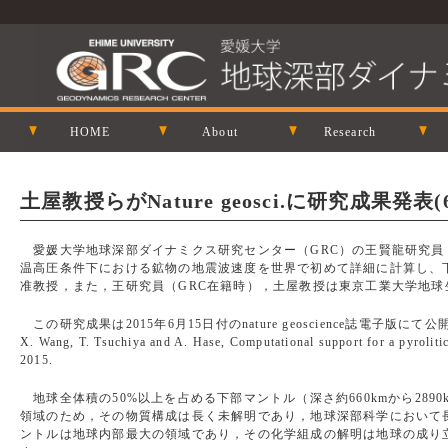
HOME
About
Research
土屋教授らがNature geosci.に研究成果発表(6
愛媛大学地球深部ダイナミクス研究センター（GRC）の王賢龍研究員
温高圧条件下における鉱物の地震波速度を世界で初めて詳細に計算し、
准教授，また，王研究員（GRC在籍時），土屋教授は東京工業大学地球生
この研究成果は2015年6月15日付のnature geoscience誌電子版に
X. Wang, T. Tsuchiya and A. Hase, Computational support for a pyroliti
2015.
地球全体積の50%以上を占める下部マントル（深さ約660kmから289
領域のため，その物質構成は長く未解明であり，地球深部科学において
ントルは地球内部最大の領域であり，その化学組成の解明は地球の成り