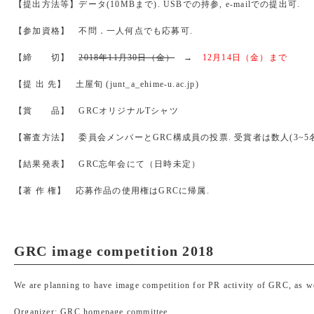
【提出方法等】データ(10MBまで). USBでの持参, e-mailでの提出可.
【参加資格】 不問．一人何点でも応募可.
【締 切】
2018年11月30日（金）
→
12月14日（金）まで
【提 出 先】 土屋旬 (junt_a_ehime-u.ac.jp)
【賞 品】 GRCオリジナルTシャツ
【審査方法】 委員会メンバーとGRC構成員の投票. 受賞者は数人(3~5名
【結果発表】 GRC忘年会にて（日時未定）
【著 作 権】 応募作品の使用権はGRCに帰属.
GRC image competition 2018
We are planning to have image competition for PR activity of GRC, as we
Organizer: GRC homepage committee