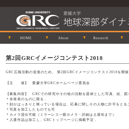
HOME
About
Research
第2回GRCイメージコンテスト2018
GRC広報活動の促進のため, 第2回GRCイメージコンテスト2018を開
【主 催】 愛媛大学GRCホームページ委員会
【募集内容】 GRCでの研究やその他の活動を題材とした写真、絵、図
＊未発表のものに限る．
＊顔がはっきりと映っている場合は、応募に関しその人物に許可をとる
＊写真を加工したものでも可.
＊カメラ貸出可能（ミラーレス一眼カメラ・詳細は土屋旬まで）
＊入選作品は加工し、GRCトップページに掲載予定．