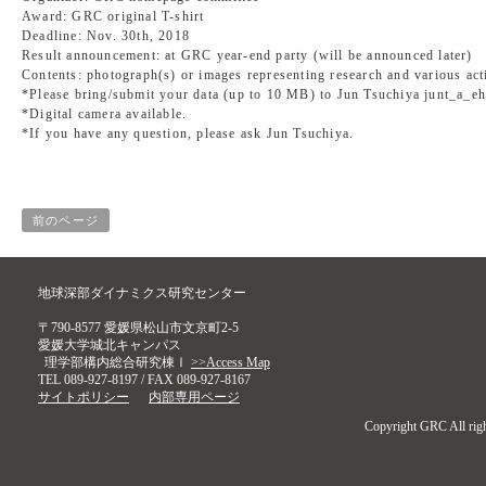
Award: GRC original T-shirt
Deadline: Nov. 30th, 2018
Result announcement: at GRC year-end party (will be announced later)
Contents: photograph(s) or images representing research and various act
*Please bring/submit your data (up to 10 MB) to Jun Tsuchiya junt_a_eh
*Digital camera available.
*If you have any question, please ask Jun Tsuchiya.
前のページ
地球深部ダイナミクス研究センター
〒790-8577 愛媛県松山市文京町2-5
愛媛大学城北キャンパス
理学部構内総合研究棟Ⅰ
>>Access Map
TEL 089-927-8197 / FAX 089-927-8167
サイトポリシー
内部専用ページ
Copyright GRC All righ