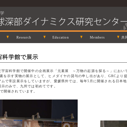
Research
Education
Members
共
宙科学館で展示
宇宙科学館で開催中の企画展示「元素展 ～万物の起源を探る～」におい
素を示す実物の展示として、ヒメダイヤの貸与の申し出があり、GRCより
ムで常設展示をしていますが、愛媛県外では、毎年5月に開催される日本地球
展示のみで、九州では初めてです。
日まで開催されています。