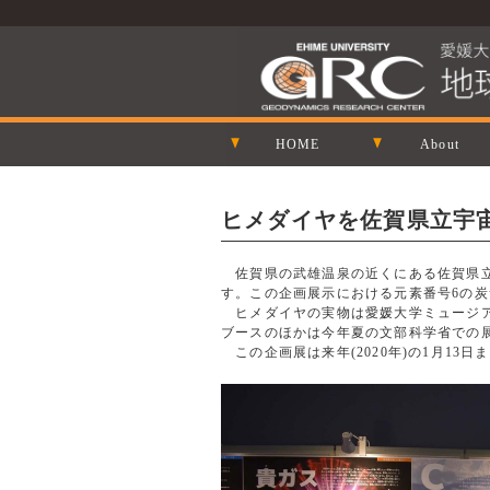
HOME
About
ヒメダイヤを佐賀県立宇
佐賀県の武雄温泉の近くにある佐賀県立
す。この企画展示における元素番号6の炭
ヒメダイヤの実物は愛媛大学ミュージア
ブースのほかは今年夏の文部科学省での
この企画展は来年(2020年)の1月13