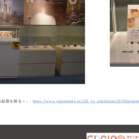
の起源を探る～」:
https://www.yumeginga.jp/220_sp_exhibition/2019element