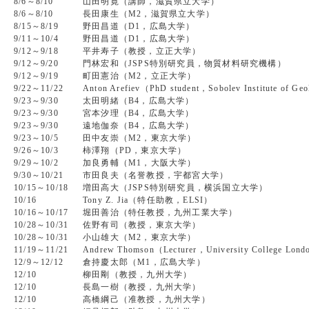
8/6～8/10
山田明寛（講師，滋賀県立大学）
8/6～8/10
長田康生（M2，滋賀県立大学）
8/15～8/19
野田昌道（D1，広島大学）
9/11～10/4
野田昌道（D1，広島大学）
9/12～9/18
平井寿子（教授，立正大学）
9/12～9/20
門林宏和（JSPS特別研究員，物質材料研究機構）
9/12～9/19
町田憲治（M2，立正大学）
9/22～11/22
Anton Arefiev（PhD student，Sobolev Institute of Ge
9/23～9/30
太田明緒（B4，広島大学）
9/23～9/30
宮本汐理（B4，広島大学）
9/23～9/30
遠地伽奈（B4，広島大学）
9/23～10/5
田中友崇（M2，東京大学）
9/26～10/3
柿澤翔（PD，東京大学）
9/29～10/2
加良勇輔（M1，大阪大学）
9/30～10/21
市田良夫（名誉教授，宇都宮大学）
10/15～10/18
増田高大（JSPS特別研究員，横浜国立大学）
10/16
Tony Z. Jia（特任助教，ELSI）
10/16～10/17
堀田善治（特任教授，九州工業大学）
10/28～10/31
佐野有司（教授，東京大学）
10/28～10/31
小山雄大（M2，東京大学）
11/19～11/21
Andrew Thomson（Lecturer，University College Lon
12/9～12/12
倉持慶太郎（M1，広島大学）
12/10
柳田剛（教授，九州大学）
12/10
長島一樹（教授，九州大学）
12/10
高橋綱己（准教授，九州大学）