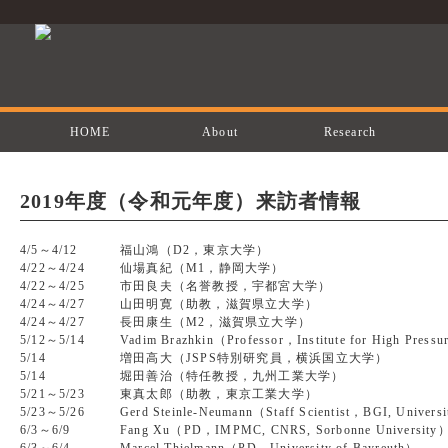
HOME
About
Research
2019年度（令和元年度）来訪者情報
4/5～4/12
福山鴻（D2，東京大学）
4/22～4/24
仙場真紀（M1，静岡大学）
4/22～4/25
市田良夫（名誉教授，宇都宮大学）
4/24～4/27
山田明寛（助教，滋賀県立大学）
4/24～4/27
長田康生（M2，滋賀県立大学）
5/12～5/14
Vadim Brazhkin（Professor，Institute for High Pressu
5/14
増田高大（JSPS特別研究員，横浜国立大学）
5/14
堀田善治（特任教授，九州工業大学）
5/21～5/23
東真太郎（助教，東京工業大学）
5/23～5/26
Gerd Steinle-Neumann（Staff Scientist，BGI, Univers
6/3～6/9
Fang Xu（PD，IMPMC, CNRS, Sorbonne University