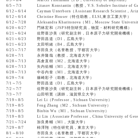
6/3～6/4
Marcel Thielmann（PD，University of Bayreuth）
6/5～7/3
Litasov Konstantin（教授，V.S. Sobolev Institute of Ge
6/12～6/14
Cayman Unterborn（Assistant Research Scientist，Ariz
6/12～6/14
Christine Houser（特任助教，ELSI,東京工業大学）
6/12～7/28
Aleksandra Kharitonova（M1，Moscow State Univers
6/20～6/27
門林宏和（JSPS特別研究員，物質・材料研究機構）
6/21～6/24
佐野亜沙美（研究副主幹，日本原子力研究開発機構）
6/21～6/23
野田昌道（D1，広島大学）
6/21～6/23
太田明緒（B4，広島大学）
6/25～7/17
市田良夫（名誉教授，宇都宮大学）
6/28～7/1
永井隆哉（教授，北海道大学）
6/28～7/13
高倉直樹（M2，北海道大学）
6/28～7/13
矢内佑輔（M1，北海道大学）
6/28～7/13
中谷内奎（M1，北海道大学）
6/29～7/4
篠崎彩子（助教，北海道大学）
7/1～7/5
野田昌道（D1，広島大学）
7/2～7/7
佐野亜沙美（研究副主幹，日本原子力研究開発機構）
7/3～7/7
山田明寛（講師，滋賀県立大学）
7/19～8/5
Lei Li（Professor，Sichuan University）
7/19～8/5
Feng Zhang（M2，Sichuan University）
7/19～8/5
Binbin Wu（M1，Sichuan University）
7/19～8/3
Li Lin（Associate Professor，China University of Geo
7/21～7/24
加良勇輔（M1，大阪大学）
7/29～8/7
柿澤翔（特任研究員，東京大学）
8/1～8/10
市田良夫（名誉教授，宇都宮大学）