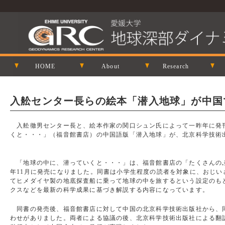
HOME
About
Research
入舩センター長らの絵本「潜入地球」が中国
入舩徹男センター長と、絵本作家の関口シュン氏によって一昨年に発
くと・・・」（福音館書店）の中国語版「潜入地球」が、北京科学技術
「地球の中に、潜っていくと・・・」は、福音館書店の「たくさんのふ
年11月に発売になりました。同書は小学生程度の読者を対象に、おじい
てヒメダイヤ製の地底探査船に乗って地球の中を旅するという設定のも
クスなどを最新の科学成果に基づき解説する内容になっています。
同書の発売後、福音館書店に対して中国の北京科学技術出版社から、
わせがありました。両者による協議の後、北京科学技術出版社による翻