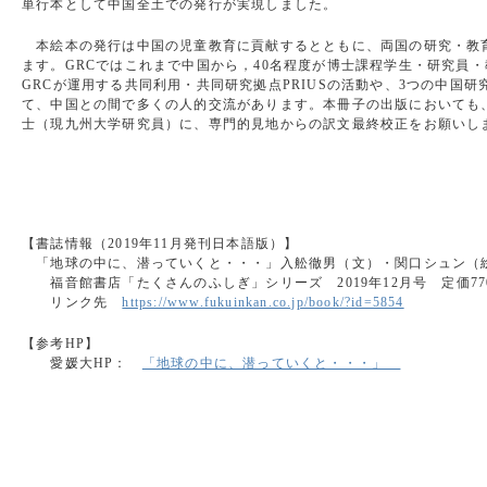
単行本として中国全土での発行が実現しました。
本絵本の発行は中国の児童教育に貢献するとともに、両国の研究・教
ます。GRCではこれまで中国から，40名程度が博士課程学生・研究員
GRCが運用する共同利用・共同研究拠点PRIUSの活動や、3つの中国
て、中国との間で多くの人的交流があります。本冊子の出版においても
士（現九州大学研究員）に、専門的見地からの訳文最終校正をお願いし
【書誌情報（2019年11月発刊日本語版）】
「地球の中に、潜っていくと・・・」入舩徹男（文）・関口シュン（
福音館書店「たくさんのふしぎ」シリーズ 2019年12月号 定価77
リンク先
https://www.fukuinkan.co.jp/book/?id=5854
【参考HP】
愛媛大HP：
「地球の中に、潜っていくと・・・」