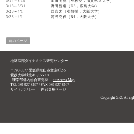
3/14～3/19
山田明寛（准教授，滋賀県立大学)
3/18～3/31
野田昌道（D3，広島大学)
3/28～4/1
西真之（准教授，大阪大学)
3/28～4/1
河野克俊（B4，大阪大学)
前のページ
地球深部ダイナミクス研究センター
〒790-8577 愛媛県松山市文京町2-5
愛媛大学城北キャンパス
理学部構内総合研究棟Ⅰ
>>Access Map
TEL 089-927-8197 / FAX 089-927-8167
サイトポリシー
内部専用ページ
Copyright GRC All righ