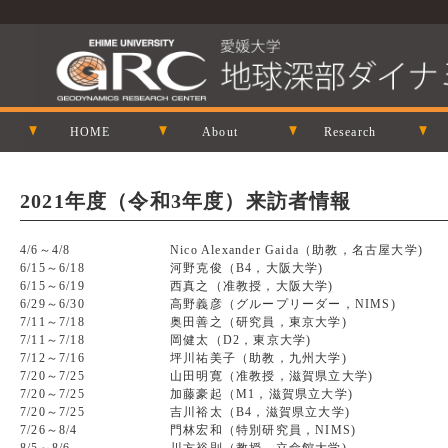
HOME
About
Research
2021年度（令和3年度）来訪者情報
4/6～4/8
Nico Alexander Gaida（助教，名古屋大学)
6/15～6/18
河野克俊（B4，大阪大学)
6/15～6/19
西真之（准教授，大阪大学)
6/29～6/30
高野義彦（グループリーダー，NIMS)
7/11～7/18
奥田善之（研究員，東京大学)
7/11～7/18
岡健太（D2，東京大学)
7/12～7/16
坪川祐美子（助教，九州大学)
7/20～7/25
山田明寛（准教授，滋賀県立大学)
7/20～7/25
加藤豪起（M1，滋賀県立大学)
7/20～7/25
吉川裕太（B4，滋賀県立大学)
7/26～8/4
門林宏和（特別研究員，NIMS)