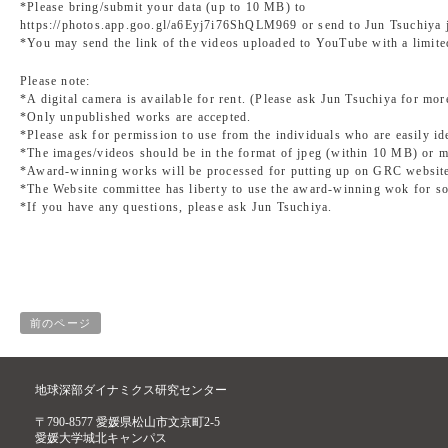
*Please bring/submit your data (up to 10 MB) to
https://photos.app.goo.gl/a6Eyj7i76ShQLM969 or send to Jun Tsuchiya 
*You may send the link of the videos uploaded to YouTube with a limited
Please note:
*A digital camera is available for rent. (Please ask Jun Tsuchiya for more
*Only unpublished works are accepted.
*Please ask for permission to use from the individuals who are easily id
*The images/videos should be in the format of jpeg (within 10 MB) or m
*Award-winning works will be processed for putting up on GRC websit
*The Website committee has liberty to use the award-winning wok for s
*If you have any questions, please ask Jun Tsuchiya.
前のページ
地球深部ダイナミクス研究センター
〒790-8577 愛媛県松山市文京町2-5
愛媛大学城北キャンパス