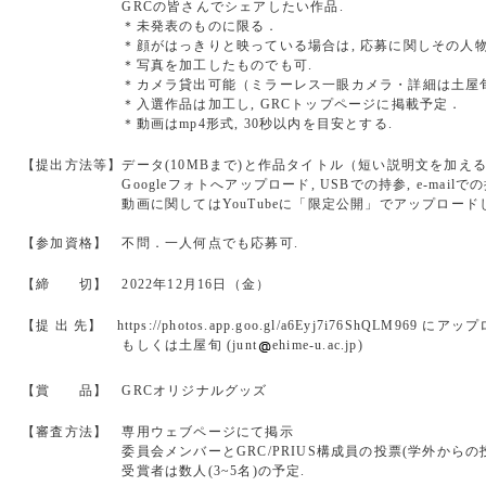
GRCの皆さんでシェアしたい作品.
＊未発表のものに限る．
＊顔がはっきりと映っている場合は, 応募に関しその人物に
＊写真を加工したものでも可.
＊カメラ貸出可能（ミラーレス一眼カメラ・詳細は土屋旬
＊入選作品は加工し, GRCトップページに掲載予定．
＊動画はmp4形式, 30秒以内を目安とする.
【提出方法等】データ(10MBまで)と作品タイトル（短い説明文を加える
Googleフォトへアップロード, USBでの持参, e-mailでの
動画に関してはYouTubeに「限定公開」でアップロードし, 
【参加資格】 不問．一人何点でも応募可.
【締 切】 2022年12月16日（金）
【提 出 先】 https://photos.app.goo.gl/a6Eyj7i76ShQLM96
もしくは土屋旬 (junt
ehime-u.ac.jp)
【賞 品】 GRCオリジナルグッズ
【審査方法】 専用ウェブページにて掲示
委員会メンバーとGRC/PRIUS構成員の投票(学外からの投
受賞者は数人(3~5名)の予定.