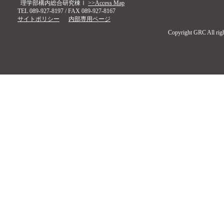
理学部構内総合研究棟Ⅰ
>>Access Map
TEL 089-927-8197 / FAX 089-927-8167
サイトポリシー
内部専用ページ
Copyright GRC All righ