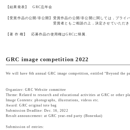
【結果発表】 GRC忘年会
【受賞作品の公開/非公開】受賞作品の公開/非公開に関しては，プライ
受賞者ともご相談の上，決定させていただきま
【著 作 権】 応募作品の使用権はGRCに帰属.
GRC image competition 2022
We will have 6th annual GRC image competition, entitled “Beyond the pa
Organizer: GRC Website committee
Theme: Related to research and educational activities at GRC or other pl
Image Contents: photographs, illustrations, videos etc.
Award: GRC original tote bag
Submission Deadline: Dec. 16, 2022
Result announcement: at GRC year-end party (Bonenkai)
Submission of entries: