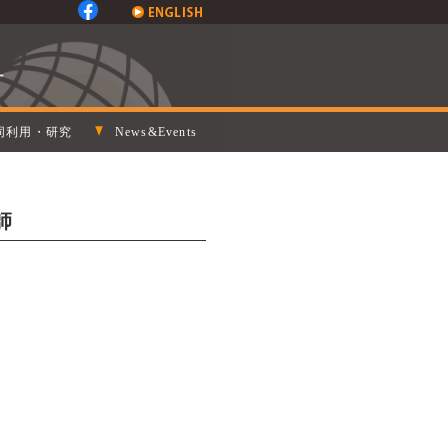
同利用・研究
News&Events
講師