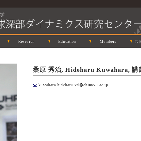
Research
Education
Members
共
桑原 秀治, Hideharu Kuwahara, 
kuwahara.hideharu.vd
ehime-u.ac.jp