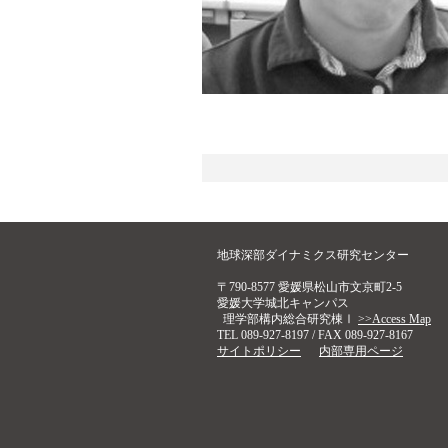
地球深部ダイナミクス研究センター
〒790-8577 愛媛県松山市文京町2-5
愛媛大学城北キャンパス
理学部構内総合研究棟Ⅰ
>>Access Map
TEL 089-927-8197 / FAX 089-927-8167
サイトポリシー
内部専用ページ