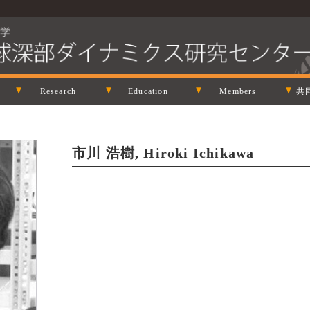
Research
Education
Members
共
市川 浩樹, Hiroki Ichikawa