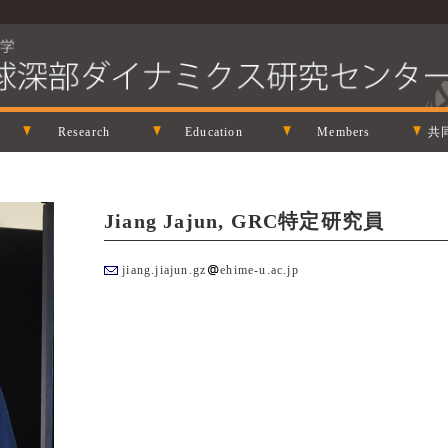
Research
Education
Members
共
Jiang Jajun, GRC特定研究員
jiang.jiajun.gz
ehime-u.ac.jp