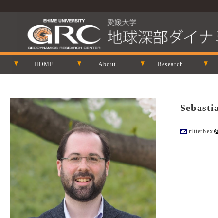
HOME
About
Research
Sebast
ritterbex