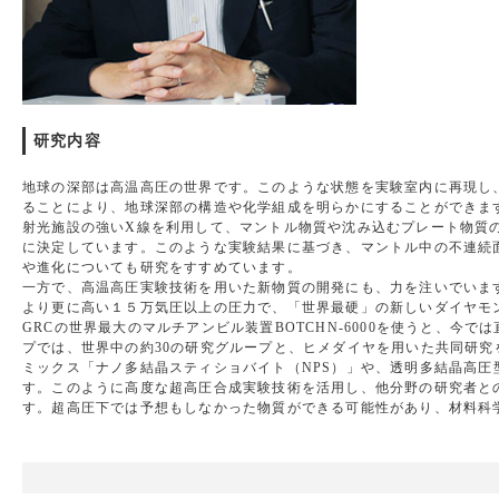
研究内容
地球の深部は高温高圧の世界です。このような状態を実験室内に再現し
ることにより、地球深部の構造や化学組成を明らかにすることができます。
射光施設の強いX線を利用して、マントル物質や沈み込むプレート物質
に決定しています。このような実験結果に基づき、マントル中の不連続
や進化についても研究をすすめています。
一方で、高温高圧実験技術を用いた新物質の開発にも、力を注いでいま
より更に高い１５万気圧以上の圧力で、「世界最硬」の新しいダイヤモ
GRCの世界最大のマルチアンビル装置BOTCHN-6000を使うと、今
プでは、世界中の約30の研究グループと、ヒメダイヤを用いた共同研
ミックス「ナノ多結晶スティショバイト（NPS）」や、透明多結晶高圧
す。このように高度な超高圧合成実験技術を活用し、他分野の研究者と
す。超高圧下では予想もしなかった物質ができる可能性があり、材料科