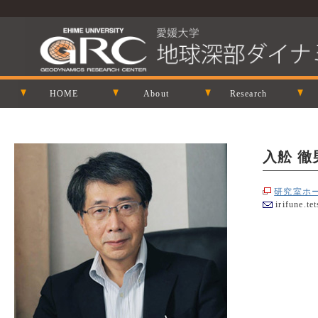
HOME
About
Research
入舩 徹男
研究室ホ
irifune.te