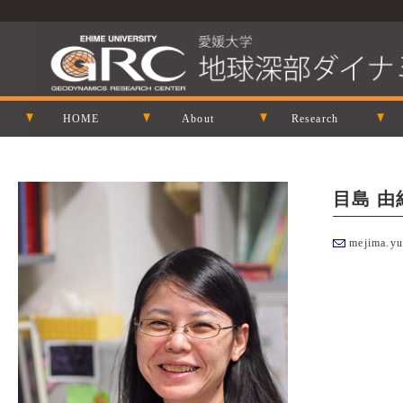
HOME
About
Research
目島 由紀
mejima.y