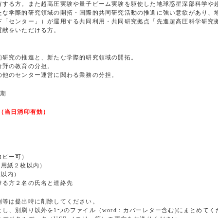
また超高圧実験や量子ビーム実験を駆使した地球惑星深部科学や超
研究領域の開拓・国際的共同研究活動の推進に強い意欲があり、地
」）が運用する共同利用・共同研究拠点「先進超高圧科学研究拠点（
をいただける方。
的研究の推進と、新たな学際的研究領域の開拓。
分野の教育の分担。
の他のセンター運営に関わる業務の分担。
期
（当日消印有効）
コピー可）
用紙２枚以内）
枚以内）
る方２名の氏名と連絡先
等は提出時に削除してください。
、別刷り以外を1つのファイル（word：カバーレター含む)にまとめてく