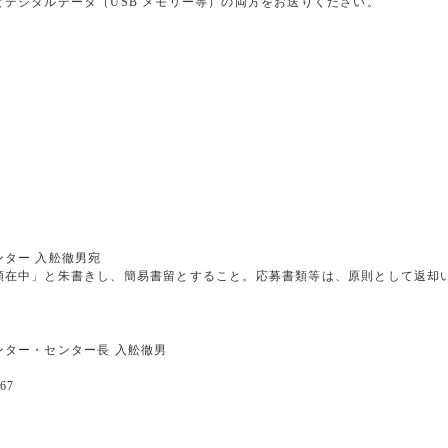
ジタルデータ（USB メモリー等）の両方をお送りください。
ター 入舩徹男宛
在中」と朱書きし、簡易書留とすること。応募書類等は、原則として返却
ター・センター長 入舩徹男
67