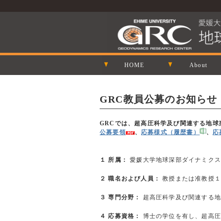
HOME
About
GRC教員公募のお知らせ
GRCでは、超高圧科学及び関連する地
公募要領
、
応募様式（履歴書）
、
応
１ 所属：
愛媛大学地球深部ダイナミクス
２ 職名および人員：
教授または准教授１
３ 専門分野：
超高圧科学及び関連する
４ 応募資格：
博士の学位を有し、超高