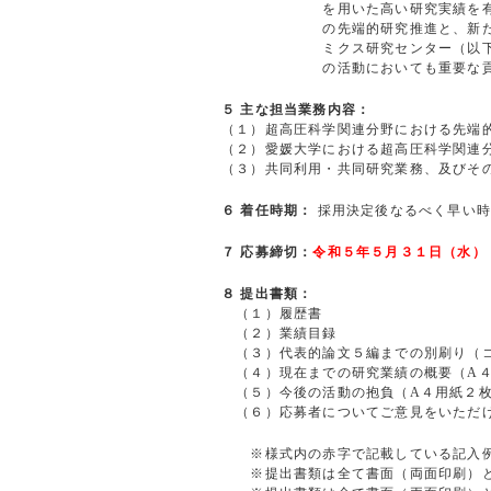
を用いた高い研究実績を有する方。
の先端的研究推進と、新たな学際的
ミクス研究センター（以下「センター
の活動においても重要な貢献
５ 主な担当業務内容：
（１）超高圧科学関連分野における先端
（２）愛媛大学における超高圧科学関連
（３）共同利用・共同研究業務、及びそ
６ 着任時期：
採用決定後なるべく早い時
７ 応募締切：
令和５年５月３１日（水）
８ 提出書類：
（１）履歴書
（２）業績目録
（３）代表的論文５編までの別刷り（
（４）現在までの研究業績の概要（A４
（５）今後の活動の抱負（A４用紙２
（６）応募者についてご意見をいただけ
※様式内の赤字で記載している記入例
※提出書類は全て書面（両面印刷）とし