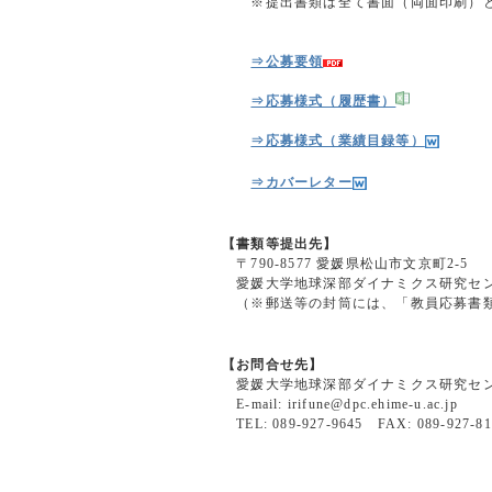
※提出書類は全て書面（両面印刷）とデ
⇒公募要領
⇒応募様式（履歴書）
⇒応募様式（業績目録等）
⇒カバーレター
【書類等提出先】
〒790-8577 愛媛県松山市文京町2-5
愛媛大学地球深部ダイナミクス研究セン
（※郵送等の封筒には、「教員応募書類
【お問合せ先】
愛媛大学地球深部ダイナミクス研究セン
E-mail: irifune@dpc.ehime-u.ac.jp
TEL: 089-927-9645 FAX: 089-927-81