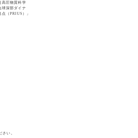
高圧物質科学
球深部ダイナ
PRIUS）」
ださい。