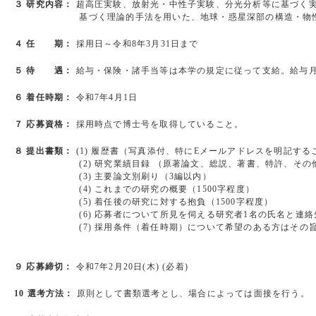
３ 研究内容：
超高圧実験、放射光・中性子実験、分光分析等に基づく
基づく理論的手法を用いた、地球・惑星深部の構造・物性・化
４ 任 期：
採用日～令和8年3月31日まで
５ 待 遇：
給与・保険・諸手当等は本学の規定に従って支給。給与月
６ 着任時期：
令和7年4月1日
７ 応募資格：
採用時点で博士号を取得していること。
８ 提出書類：
(1) 履歴書（写真添付、特にEメールアドレスを明記する
(2) 研究業績目録 （原著論文、総説、著書、特許、その他
(3) 主要論文別刷り（3編以内）
(4) これまでの研究の概要（1500字程度）
(5) 着任後の研究に対する抱負（1500字程度）
(6) 応募者について所見を伺える研究者1名の氏名と連絡
(7) 採用条件（着任時期）について希望のある方はその旨
９ 応募締切：
令和7年2月20日(木) (必着)
10 選考方法：
原則として書類選考とし、場合によっては面接を行う。