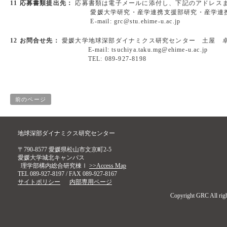
11 応募書類提出先：
応募書類は電子メールに添付し、下記のアドレス
愛媛大学研究・産学連携支援部研究・産学連携課研
E-mail: grc@stu.ehime-u.ac.jp
12 お問合せ先：
愛媛大学地球深部ダイナミクス研究センター 土屋 
E-mail: tsuchiya.taku.mg@ehime-u.ac.jp
TEL: 089-927-8198
前のページ
地球深部ダイナミクス研究センター
〒790-8577 愛媛県松山市文京町2-5
愛媛大学城北キャンパス
理学部構内総合研究棟Ⅰ
>>Access Map
TEL 089-927-8197 / FAX 089-927-8167
サイトポリシー
内部専用ページ
Copyright GRC All righ