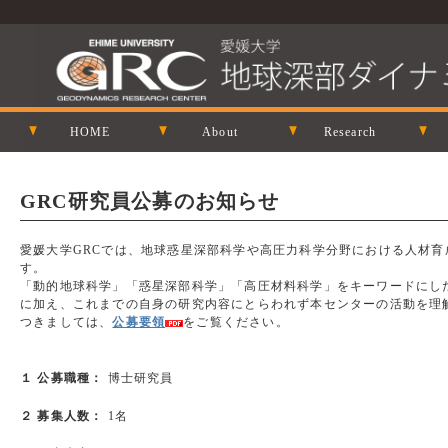
HOME
About
Research
GRC研究員公募のお知らせ
愛媛大学GRCでは、地球惑星深部科学や高圧力科学分野における人材
す。
「動的地球科学」「惑星深部科学」「高圧材料科学」をキーワードにし
に加え、これまでの自身の研究内容にとらわれず本センターの活動を理
つきましては、
公募要領
をご覧ください。
１ 公募職種：
博士研究員
２ 募集人数：
1名