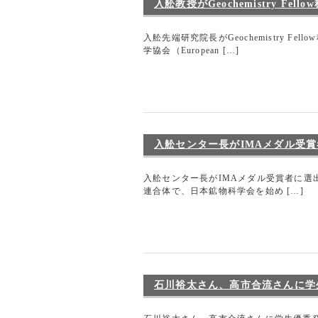
入舩教授がGeochemistry Fell
入舩先端研究院長がGeochemistry Fell
学協会（European […]
入舩センター長がIMAメダル受
入舩センター長がIMAメダル受賞者に選出 国際鉱物
連合体で、日本鉱物科学会を始め […]
石川裕太さん、高市合流さんに学