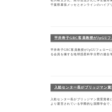
石川裕太さん、高市合流さんに学生優秀発
千葉県幕張メッセとオンラインのハイブリ
平井寿子GRC客員教授がJpGU
平井寿子GRC客員教授がJpGUフェロ
る会員を擁する地球惑星科学分野の連合学会
入舩センター長がブリッジマン賞
入舩センター長がブリッジマン賞受賞者に
より運営されている学際的な国際学会で、1