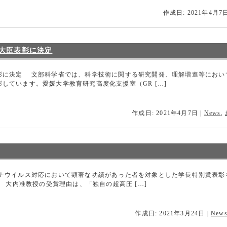
作成日: 2021年4月7
大臣表彰に決定
彰に決定 文部科学省では、科学技術に関する研究開発、理解増進等におい
しています。愛媛大学教育研究高度化支援室（GR […]
作成日: 2021年4月7日
|
News
,
ナウイルス対応において顕著な功績があった者を対象とした学長特別賞表彰
 大内准教授の受賞理由は、「独自の超高圧 […]
作成日: 2021年3月24日
|
New