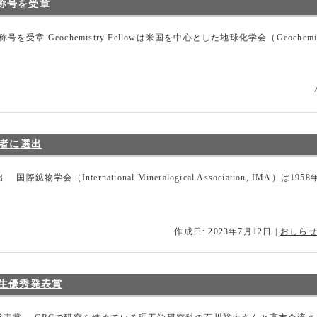
ow称号を受章
ow称号を受章 Geochemistry Fellowは米国を中心とした地球化学会（Geochem
賞者に選出
学会（International Mineralogical Association, IMA
作成日: 2023年7月12日
|
おしら
生優秀発表賞