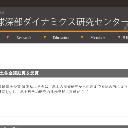
Research
Education
Members
共
粘土学会奨励賞を受賞
会奨励賞を受賞 日本粘土学会は、粘土の基礎研究から応用までを総合的に扱
究をなし、粘土科学の研究の進歩発展に貢献が […]