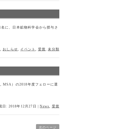
1名に、日本鉱物科学会から授与さ
s
,
おしらせ
,
イベント
,
受賞
,
未分類
ca, MSA）の2018年度フェローに選
日: 2018年12月27日
|
News
,
受賞
次のページ