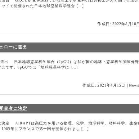
表賞 GRCで研究を進めている理工学研究科の石川裕太さんと高市合流さんが、
ッドで開催された日本地球惑星科学連合 […]
作成日: 2022年8月10
フェローに選出
ーに選出 日本地球惑星科学連合（JpGU）は我が国の地球・惑星科学関連分野
です。JpGUでは「地球惑星科学に […]
作成日: 2021年4月15日
|
New
受賞者に決定
決定 AIRAPTは高圧力を用いる物理、化学、地球科学、材料科学、生
965年にフランスで第一回が開催されまし […]