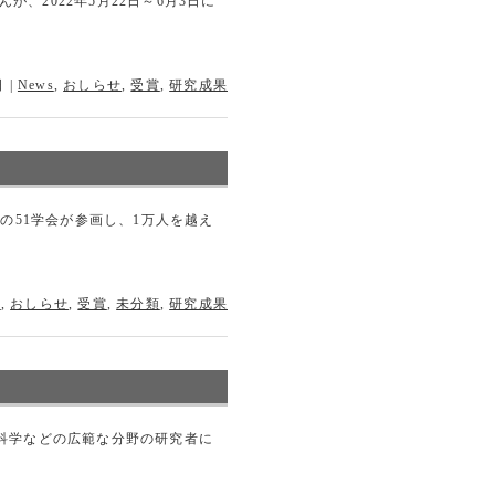
2022年5月22日～6月3日に
日
|
News
,
おしらせ
,
受賞
,
研究成果
の51学会が参画し、1万人を越え
s
,
おしらせ
,
受賞
,
未分類
,
研究成果
命科学などの広範な分野の研究者に