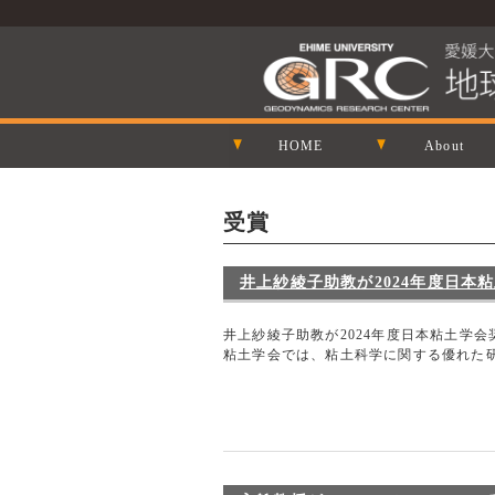
HOME
About
受賞
井上紗綾子助教が2024年度日本
井上紗綾子助教が2024年度日本粘土学
粘土学会では、粘土科学に関する優れた研