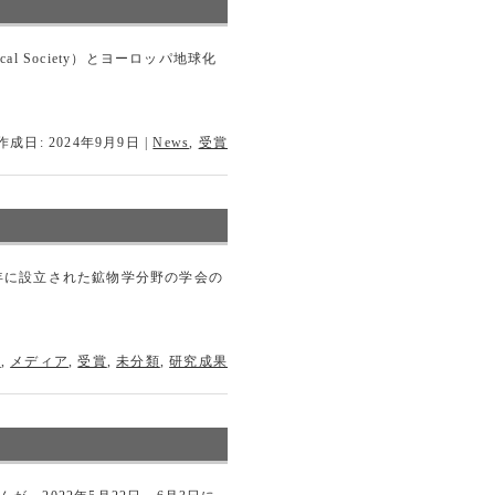
ical Society）とヨーロッパ地球化
作成日: 2024年9月9日
|
News
,
受賞
）は1958年に設立された鉱物学分野の学会の
せ
,
メディア
,
受賞
,
未分類
,
研究成果