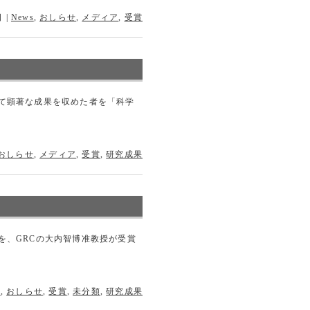
日
|
News
,
おしらせ
,
メディア
,
受賞
て顕著な成果を収めた者を「科学
おしらせ
,
メディア
,
受賞
,
研究成果
を、GRCの大内智博准教授が受賞
s
,
おしらせ
,
受賞
,
未分類
,
研究成果