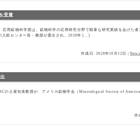
を受賞
 応用鉱物科学賞は、鉱物科学の応用研究分野で顕著な研究業績をあげた者
入舩センター長・教授が選出され、2020年 […]
作成日: 2020年10月12日
|
New
選出
旬准教授が、アメリカ鉱物学会（Mineralogical Society of Ameri
作成