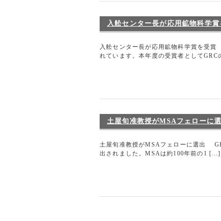
入舩センター長が応用鉱物科学賞
入舩センター長が応用鉱物科学賞を受賞
れています。本年度の受賞者としてGRCの
土屋旬准教授がMSAフェローに
土屋旬准教授がMSAフェローに選出 GRCの土屋
出されました。MSAは約100年前の1 […]